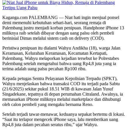
Kaganga.com PALEMBANG — Niat hati ingin menjual ponsel
demi memenuhi kebutuhan sehari-hari, seorang remaja di
Palembang justru menjadi korban penipuan. Handphone iPhone 13
miliknya raib setelah dibayar dengan uang palsu oleh pembeli
berinisial Dimas melalui sistem cash on delivery (COD).
Peristiwa penipuan itu dialami Wahyu Andikha (18), warga Jalan
Keramasan, Kelurahan Keramasan, Kecamatan Kertapati,
Palembang. Wahyu melaporkan kejadian tersebut ke Polrestabes
Palembang setelah mengetahui bahwa uang Rp4,8 juta yang ia
terima adalah uang palsu pecahan Rp100 ribu.
Kepada petugas Sentra Pelayanan Kepolisian Terpadu (SPKT),
Wahyu menjelaskan bahwa transaksi COD itu terjadi pada Sabtu
(21/6/2025) sekitar pukul 18.51 WIB di kawasan Jalan Yusuf
Singadekane, tepatnya di depan perumahan Citraland. Awalnya, ia
memasarkan iPhone miliknya melalui marketplace dan dihubungi
oleh calon pembeli yang mengaku bernama Reno.
Setelah terjadi tawar-menawar, keduanya sepakat bertemu di lokasi.
“Saat itu terlapor mengecek iPhone saya, lalu memberikan uang
Rp4,8 juta dalam pecahan seratus ribu,” ujar Wahyu.