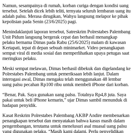
Namun, sesampainya di rumah, korban curiga dengan kondisi uang
tersebut. Setelah dicek lebih teliti, ternyata seluruh lembaran uang itu
adalah palsu. Merasa dirugikan, Wahyu langsung melapor ke pihak
kepolisian pada Senin (23/6/2025) pagi.
Menindaklanjuti laporan tersebut, Satreskrim Polrestabes Palembang
Unit Pidum langsung bergerak cepat dan berhasil menangkap
pelaku bernama Dimas pada Rabu (25/6/2025) malam di kawasan
Kertapati, tepat di depan sebuah minimarket. Video penangkapan
sempat viral di media sosial dan memperlihatkan upaya petugas saat
meringkus pelaku.
Meski sempat melawan, Dimas berhasil dibekuk dan digelandang ke
Polrestabes Palembang untuk pemeriksaan lebih lanjut. Dalam
interogasi awal, Dimas mengaku telah menggunakan 48 lembar
uang palsu pecahan Rp100 ribu untuk membeli iPhone dari korban.
“Benar, Pak. Saya gunakan uang palsu. Totalnya Rp4,8 juta. Saya
pakai untuk beli iPhone kemarin,” ujar Dimas sambil menunduk di
hadapan penyidik.
Kasat Reskrim Polrestabes Palembang AKBP Andire membenarkan
penangkapan tersebut dan menyatakan bahwa kasus masih dalam
pengembangan, terutama untuk menelusuri asal muasal uang palsu
yang digunakan pelaku. “Masih kami dalami. Perlu penyelidikan