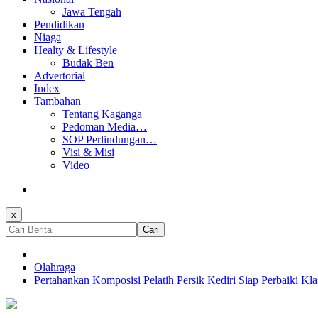
Jawa Tengah
Pendidikan
Niaga
Healty & Lifestyle
Budak Ben
Advertorial
Index
Tambahan
Tentang Kaganga
Pedoman Media…
SOP Perlindungan…
Visi & Misi
Video
x
Cari
Olahraga
Pertahankan Komposisi Pelatih Persik Kediri Siap Perbaiki 