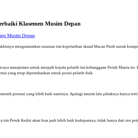
 Perbaiki Klasemen Musim Depan
i akhirnya mengumumkan susunan tim kepelatihan skuad Macan Putih untuk kompe
ercaya manajemen untuk menjadi kepala pelatih tim kebanggaan Persik Mania ini. Pe
nia yang tetap dipertahankan untuk posisi pelatih fisik.
eraih prestasi yang lebih baik nantinya. Apalagi musim lalu pihaknya hanya terti
 tim Persik Kediri akan bisa jauh lebih baik kedepannya, tidak hanya dari sisi pe