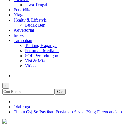
Jawa Tengah
Pendidikan
Niaga
Healty & Lifestyle
Budak Ben
Advertorial
Index
Tambahan
Tentang Kaganga
Pedoman Media…
SOP Perlindungan…
Visi & Misi
Video
x
Cari
Olahraga
Tinjau Gsj So Pastikan Persiapan Sesuai Yang Direncanakan