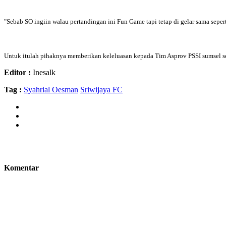
"Sebab SO ingiin walau pertandingan ini Fun Game tapi tetap di gelar sama sep
Untuk itulah pihaknya memberikan keleluasan kepada Tim Asprov PSSI sumsel s
Editor :
Inesalk
Tag :
Syahrial Oesman
Sriwijaya FC
Komentar