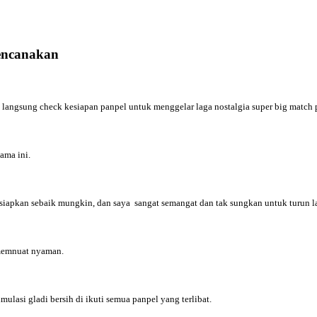
rencanakan
angsung check kesiapan panpel untuk menggelar laga nostalgia super big match 
lama ini.
ersiapkan sebaik mungkin, dan saya sangat semangat dan tak sungkan untuk turun 
 memnuat nyaman.
ulasi gladi bersih di ikuti semua panpel yang terlibat.