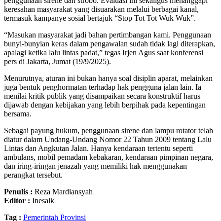
penggunaan sirene dan strobo. Evaluasi ini sekaligus menanggapi
keresahan masyarakat yang disuarakan melalui berbagai kanal,
termasuk kampanye sosial bertajuk “Stop Tot Tot Wuk Wuk”.
“Masukan masyarakat jadi bahan pertimbangan kami. Penggunaan
bunyi-bunyian keras dalam pengawalan sudah tidak lagi diterapkan,
apalagi ketika lalu lintas padat,” tegas Irjen Agus saat konferensi
pers di Jakarta, Jumat (19/9/2025).
Menurutnya, aturan ini bukan hanya soal disiplin aparat, melainkan
juga bentuk penghormatan terhadap hak pengguna jalan lain. Ia
menilai kritik publik yang disampaikan secara konstruktif harus
dijawab dengan kebijakan yang lebih berpihak pada kepentingan
bersama.
Sebagai payung hukum, penggunaan sirene dan lampu rotator telah
diatur dalam Undang-Undang Nomor 22 Tahun 2009 tentang Lalu
Lintas dan Angkutan Jalan. Hanya kendaraan tertentu seperti
ambulans, mobil pemadam kebakaran, kendaraan pimpinan negara,
dan iring-iringan jenazah yang memiliki hak menggunakan
perangkat tersebut.
Penulis :
Reza Mardiansyah
Editor :
Inesalk
Tag :
Pemerintah Provinsi