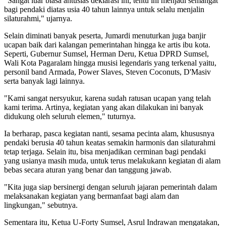
"Sangat luar biasa antusias deklarasi ini, tentu ini menjadi semangat
bagi pendaki diatas usia 40 tahun lainnya untuk selalu menjalin
silaturahmi," ujarnya.
Selain diminati banyak peserta, Jumardi menuturkan juga banjir
ucapan baik dari kalangan pemerintahan hingga ke artis ibu kota.
Seperti, Gubernur Sumsel, Herman Deru, Ketua DPRD Sumsel,
Wali Kota Pagaralam hingga musisi legendaris yang terkenal yaitu,
personil band Armada, Power Slaves, Steven Coconuts, D'Masiv
serta banyak lagi lainnya.
"Kami sangat nersyukur, karena sudah ratusan ucapan yang telah
kami terima. Artinya, kegiatan yang akan dilakukan ini banyak
didukung oleh seluruh elemen," tuturnya.
Ia berharap, pasca kegiatan nanti, sesama pecinta alam, khususnya
pendaki berusia 40 tahun keatas semakin harmonis dan silaturahmi
tetap terjaga. Selain itu, bisa menjadikan cerminan bagi pendaki
yang usianya masih muda, untuk terus melakukann kegiatan di alam
bebas secara aturan yang benar dan tanggung jawab.
"Kita juga siap bersinergi dengan seluruh jajaran pemerintah dalam
melaksanakan kegiatan yang bermanfaat bagi alam dan
lingkungan," sebutnya.
Sementara itu, Ketua U-Forty Sumsel, Asrul Indrawan mengatakan,