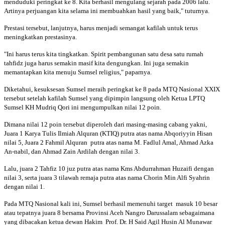
menduduki peringkat ke 8. Kita berhasil mengulang sejarah pada 2006 lalu.
Artinya perjuangan kita selama ini membuahkan hasil yang baik," tuturnya.
Prestasi tersebut, lanjutnya, harus menjadi semangat kafilah untuk terus
meningkatkan prestasinya.
"Ini harus terus kita tingkatkan. Spirit pembangunan satu desa satu rumah
tahfidz juga harus semakin masif kita dengungkan. Ini juga semakin
memantapkan kita menuju Sumsel religius," paparnya.
Diketahui, kesuksesan Sumsel meraih peringkat ke 8 pada MTQ Nasional XXIX
tersebut setelah kafilah Sumsel yang dipimpin langsung oleh Ketua LPTQ
Sumsel KH Mudriq Qori ini mengumpulkan nilai 12 poin.
Dimana nilai 12 poin tersebut diperoleh dari masing-masing cabang yakni,
Juara 1 Karya Tulis Ilmiah Alquran (KTIQ) putra atas nama Abqoriyyin Hisan
nilai 5, Juara 2 Fahmil Alquran putra atas nama M. Fadlul Amal, Ahmad Azka
An-nabil, dan Ahmad Zain Ardilah dengan nilai 3.
Lalu, juara 2 Tahfiz 10 juz putra atas nama Kms Abdurrahman Huzaifi dengan
nilai 3, serta juara 3 tilawah remaja putra atas nama Chorin Min Alfi Syahrin
dengan nilai 1.
Pada MTQ Nasional kali ini, Sumsel berhasil memenuhi target masuk 10 besar
atau tepatnya juara 8 bersama Provinsi Aceh Nangro Darussalam sebagaimana
yang dibacakan ketua dewan Hakim Prof. Dr. H Said Agil Husin Al Munawar