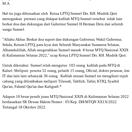
M.A.
Hal itu juga dibenarkan oleh Ketua LPTQ Sumsel Drs. KH. Mudrik Qori
menegaskan prestasi yang didapat kafilah MTQ Sumsel tersebut tidak lain
berkat doa dan dukungan dari Gubernur Sumsel H Herman Deru dan seluruh
warga Sumsel.
"Allahu Akbar. Berkat doa suport dan dukungan Gubernur, Wakil Gubernur,
Sekda, Ketum LPTQ, para kyai dan Seluruh Masyarakat Sumatera Selatan,
Alhamdulillah, Allah anugerahkan Sumsel masuk 8 besar MTQ Nasional XXIX
di Kalimantan Selatan 2022," ucap Ketua LPTQ Sumsel Drs. KH. Mudrik Qori.
Untuk diketahui Sumsel telah mengutus 103 orang kafilah pada MTQ di
Kalsel. Meliputi peserta 52 orang, pelatih 15 orang, Oficial, dokter perawat, tim
IT dan lain lain sebanyak 36 orang. Kafilah utusan Sumsel ini mengikuti tujuh
cabang yang dilombakan meliputi Tilawah, Tahfizh, Tafsir, KTIQ, Syarhil
Qur'an, Fahmil Qur'an dan Kaligrafi.*
Adapun 10 besar peraih juara MTQ Nasional XXIX di Kalimantan Selatan 2022
berdasarkan SK Dewan Hakim Nomor : 05/Kep. DH/MTQN XX1X/2022
Tertangal 18 Oktober 2022.