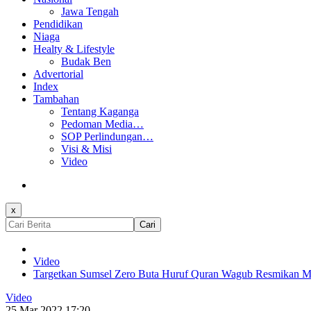
Jawa Tengah
Pendidikan
Niaga
Healty & Lifestyle
Budak Ben
Advertorial
Index
Tambahan
Tentang Kaganga
Pedoman Media…
SOP Perlindungan…
Visi & Misi
Video
x
Cari
Video
Targetkan Sumsel Zero Buta Huruf Quran Wagub Resmikan M
Video
25 Mar 2022 17:20