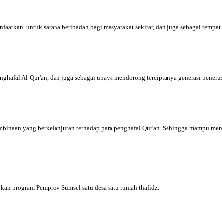
nfaatkan untuk sarana beribadah bagi masyarakat sekitar, dan juga sebagai tempa
hafal Al-Qur'an, dan juga sebagai upaya mendorong terciptanya generasi penerus
embinaan yang berkelanjutan terhadap para penghafal Qur'an. Sehingga mampu men
dkan program Pemprov Sumsel satu desa satu rumah thafidz.