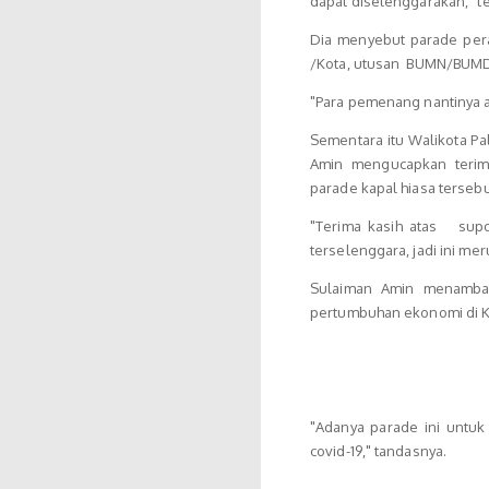
dapat diselenggarakan," t
Dia menyebut parade pera
/Kota, utusan BUMN/BUMD 
"Para pemenang nantinya ak
Sementara itu Walikota Pa
Amin mengucapkan terim
parade kapal hiasa tersebu
"Terima kasih atas supo
terselenggara, jadi ini me
Sulaiman Amin menambah
pertumbuhan ekonomi di 
"Adanya parade ini untu
covid-19," tandasnya.