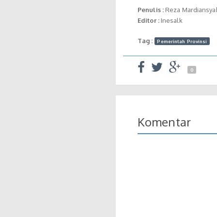
Penulis :
Reza Mardiansya
Editor :
Inesalk
Tag :
Pemerintah Provinsi
0
Komentar