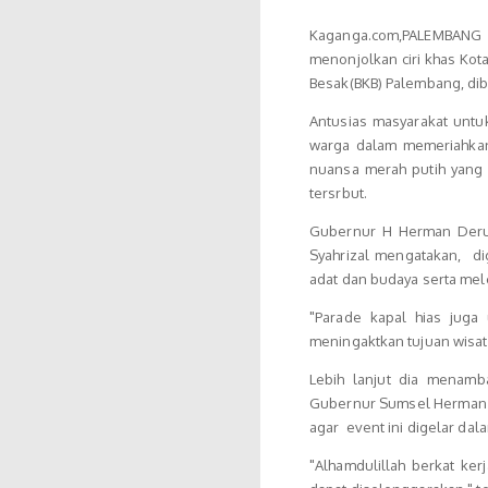
Kaganga.com,PALEMBANG 
menonjolkan ciri khas Kot
Besak(BKB) Palembang, dib
Antusias masyarakat untu
warga dalam memeriahkan 
nuansa merah putih yan
tersrbut.
Gubernur H Herman Deru 
Syahrizal mengatakan, d
adat dan budaya serta mele
"Parade kapal hias juga
meningaktkan tujuan wisa
Lebih lanjut dia menamba
Gubernur Sumsel Herman D
agar event ini digelar dal
"Alhamdulillah berkat ke