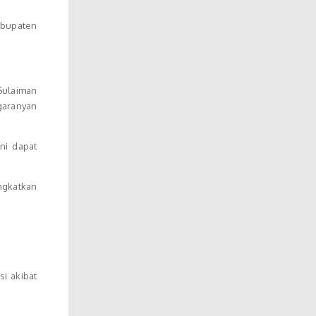
abupaten
Sulaiman
garanyan
ni dapat
ngkatkan
i akibat