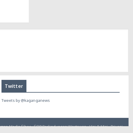
Twitter
Tweets by @kaganganews
man Media Siber
SOP Perlindungan Wartawan
Visi & Misi
Privasi
Hubungi Kami : redaksi@kaganga.com