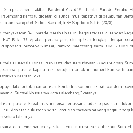
- Sempat tehenti akibat Pandemi Covid-19, lomba Parade Perahu H
a Palembang kembali digelar di sungai musi tepatnya di pelabuhan Bent
uka langsung oleh Sekda Sumsel, Ir SA Supriono Sabtu (20/8).
k menyaksikan 36 parade perahu hias ini begitu terasa di tengah keg
HUT RI ke 77. Apalagi perahu yang ditampilkan lengkap dengan corak
g disponsori Pemprov Sumsel, Pemkot Palembang serta BUMD/BUMN d
melalui Kepala Dinas Pariwisata dan Kebudayaan (Kadisbudpar) Sum
igelarnya parade kapala hias bertujuan untuk menumbuhkan kecintaa
starikan kearifan lokal.
 upaya kita untuk numbuhkan kembali ekonomi akibat pandemi covi
tawan di Sumsel khususnya Kota Palembang," katanya.
hkan, parade kapal hias ini bisa terlaksana tidak lepas dari dukun
eru dan atas dukungan serta antusias masyarakat yang begitu tinggi 
am setiap tahunnya.
rjasama dan keinginan masyarakat serta intruksi Pak Gubernur Sumsel a