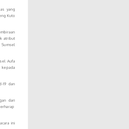
ias yang
eng Kuto
embiraan
 atribut
i Sumsel
sel Aufa
n kepada
d-19 dan
gan dari
berharap
cara ini