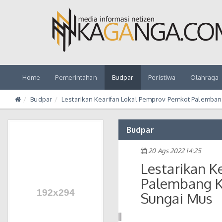
Home
Pemerintahan
Budpar
Peristiwa
Olahraga
Budpar
Lestarikan Kearifan Lokal Pemprov Pemkot Palemban
Budpar
20 Ags 2022 14:25
Lestarikan K
Palembang Ke
Sungai Mus