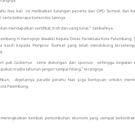
erangnya.
hu hias kali ini melibatkan kalangan peserta dari OPD Sumsel dan K
serta beberapa komunitas lainnya.
an mendapatkan sertifikat, trofi dan uang tunai," tambahnya.
lembang H Harnojoyo diwakili Kepala Dinas Pariwisata Kota Palembang, 
a kasih kepada Pemprov Sumsel yang telah mendukung terseleng
t.
rt pak Gubernur serta dukungan dari sponsor sehingga kegiatan i
rupakan tradisi tahunan jangan sampai hilang," terangnya.
kan, digelarnya parade perahu hias juga bertujuan untukn meni
Kota Palembang.
k meningkatkan kembali pertumbuhan ekonomi yang sempat terkontraks