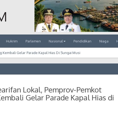
Hukrim
Parlemen
Nasional
Pendidikan
Niaga
H
g Kembali Gelar Parade Kapal Hias Di Sungai Musi
earifan Lokal, Pemprov-Pemkot
mbali Gelar Parade Kapal Hias di