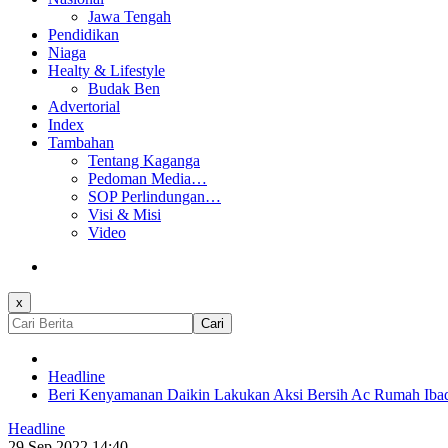
Jawa Tengah
Pendidikan
Niaga
Healty & Lifestyle
Budak Ben
Advertorial
Index
Tambahan
Tentang Kaganga
Pedoman Media…
SOP Perlindungan…
Visi & Misi
Video
x
Cari
Headline
Beri Kenyamanan Daikin Lakukan Aksi Bersih Ac Rumah Iba
Headline
29 Sep 2022 14:40