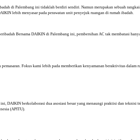
ibadah di Palembang ini tidaklah berdiri sendiri. Namun merupakan sebuah rangk
DAIKIN lebih menyasar pada perawatan unit penyejuk ruangan di rumah ibadah.
Beribadah Bersama DAIKIN di Palembang ini, pembersihan AC tak membatasi ha
un pemasaran. Fokus kami lebih pada memberikan kenyamanan beraktivitas dalam 
 DAIKIN berkolaborasi dua asosiasi besar yang menaungi praktisi dan teknisi terk
onesia (APITU).