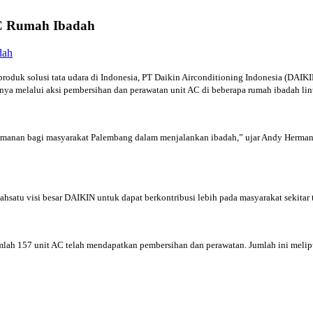
C Rumah Ibadah
uk solusi tata udara di Indonesia, PT Daikin Airconditioning Indonesia (DAIKIN
nya melalui aksi pembersihan dan perawatan unit AC di beberapa rumah ibadah lin
amanan bagi masyarakat Palembang dalam menjalankan ibadah,” ujar Andy Herman
lahsatu visi besar DAIKIN untuk dapat berkontribusi lebih pada masyarakat sekitar
mlah 157 unit AC telah mendapatkan pembersihan dan perawatan. Jumlah ini melipu