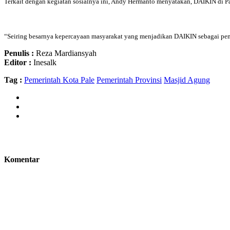
Terkait dengan kegiatan sosialnya ini, Andy Hermanto menyatakan, DAIKIN di 
“Seiring besarnya kepercayaan masyarakat yang menjadikan DAIKIN sebagai pemi
Penulis :
Reza Mardiansyah
Editor :
Inesalk
Tag :
Pemerintah Kota Pale
Pemerintah Provinsi
Masjid Agung
Komentar