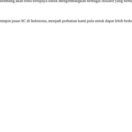
Palembang akan terus berupaya untuk mengembangkan berbagai inisiatif yang ber
mpin pasar AC di Indonesia, menjadi perhatian kami pula untuk dapat lebih berko