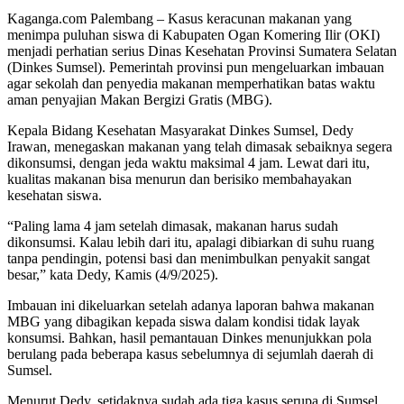
Kaganga.com Palembang – Kasus keracunan makanan yang
menimpa puluhan siswa di Kabupaten Ogan Komering Ilir (OKI)
menjadi perhatian serius Dinas Kesehatan Provinsi Sumatera Selatan
(Dinkes Sumsel). Pemerintah provinsi pun mengeluarkan imbauan
agar sekolah dan penyedia makanan memperhatikan batas waktu
aman penyajian Makan Bergizi Gratis (MBG).
Kepala Bidang Kesehatan Masyarakat Dinkes Sumsel, Dedy
Irawan, menegaskan makanan yang telah dimasak sebaiknya segera
dikonsumsi, dengan jeda waktu maksimal 4 jam. Lewat dari itu,
kualitas makanan bisa menurun dan berisiko membahayakan
kesehatan siswa.
“Paling lama 4 jam setelah dimasak, makanan harus sudah
dikonsumsi. Kalau lebih dari itu, apalagi dibiarkan di suhu ruang
tanpa pendingin, potensi basi dan menimbulkan penyakit sangat
besar,” kata Dedy, Kamis (4/9/2025).
Imbauan ini dikeluarkan setelah adanya laporan bahwa makanan
MBG yang dibagikan kepada siswa dalam kondisi tidak layak
konsumsi. Bahkan, hasil pemantauan Dinkes menunjukkan pola
berulang pada beberapa kasus sebelumnya di sejumlah daerah di
Sumsel.
Menurut Dedy, setidaknya sudah ada tiga kasus serupa di Sumsel.