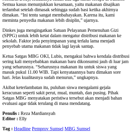
Semua kasus menunjukkan kesamaan, yaitu makanan disajikan
terlambat setelah dimasak sehingga sudah basi ketika akhirnya
dimakan. “Ini tentu sangat membahayakan. Karena itu, kami
meminta penyedia makanan lebih disiplin,” ujarnya.
Dinkes juga mengingatkan Satuan Pelayanan Pemenuhan Gizi
(SPPG) untuk lebih ketat dalam mengatur distribusi makanan ke
sekolah. Faktor jeda penyimpanan yang terlalu lama menjadi
penyebab utama makanan tidak lagi layak santap.
Ketua Satgas MBG OKI, Lubis, mengakui bahwa kendala distribusi
sering kali menyebabkan makanan baru dikonsumsi jauh di luar jam
yang seharusnya. “Seharusnya makanan itu untuk siswa yang
masuk pukul 11.00 WIB. Tapi kenyataannya baru dimakan sore
hari. Jelas kualitasnya sudah menurun,” ungkapnya.
Akibat keterlambatan itu, puluhan siswa mengalami gejala
keracunan seperti sakit perut, mual, muntah, dan pusing. Pihak
Satgas MBG menyatakan peristiwa tersebut akan menjadi bahan
evaluasi agar tidak terulang di masa mendatang.
Penulis :
Reza Mardiansyah
Editor :
Elly
Tag :
Headline
Pemprov Sumsel
MBG Sumsel