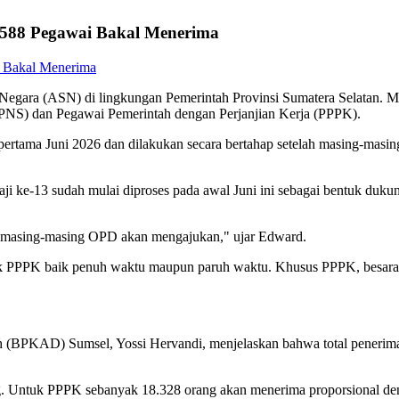
0.588 Pegawai Bakal Menerima
 (ASN) di lingkungan Pemerintah Provinsi Sumatera Selatan. Mulai h
 (PNS) dan Pegawai Pemerintah dengan Perjanjian Kerja (PPPK).
 pertama Juni 2026 dan dilakukan secara bertahap setelah masing-mas
ji ke-13 sudah mulai diproses pada awal Juni ini sebagai bentuk duk
ti masing-masing OPD akan mengajukan," ujar Edward.
k PPPK baik penuh waktu maupun paruh waktu. Khusus PPPK, besaranny
 (BPKAD) Sumsel, Yossi Hervandi, menjelaskan bahwa total penerima g
. Untuk PPPK sebanyak 18.328 orang akan menerima proporsional deng