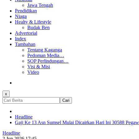
Jawa Tengah
Pendidikan
Niaga
Healty & Lifestyle
Budak Ben
Advertorial
Index
Tambahan
Tentang Kaganga
Pedoman Media…
SOP Perlindungan…
Visi & Misi
Video
x
Cari
Headline
Gaji Ke 13 Asn Sumsel Mulai Dicairkan Hari Ini 30588 Pega
Headline
2 Jun 2026 17:45