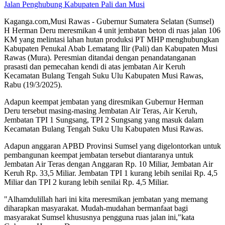
Kaganga.com,Musi Rawas - Gubernur Sumatera Selatan (Sumsel)
H Herman Deru meresmikan 4 unit jembatan beton di ruas jalan 106
KM yang melintasi lahan hutan produksi PT MHP menghubungkan
Kabupaten Penukal Abab Lematang Ilir (Pali) dan Kabupaten Musi
Rawas (Mura). Peresmian ditandai dengan penandatanganan
prasasti dan pemecahan kendi di atas jembatan Air Keruh
Kecamatan Bulang Tengah Suku Ulu Kabupaten Musi Rawas,
Rabu (19/3/2025).
Adapun keempat jembatan yang diresmikan Gubernur Herman
Deru tersebut masing-masing Jembatan Air Teras, Air Keruh,
Jembatan TPI 1 Sungsang, TPI 2 Sungsang yang masuk dalam
Kecamatan Bulang Tengah Suku Ulu Kabupaten Musi Rawas.
Adapun anggaran APBD Provinsi Sumsel yang digelontorkan untuk
pembangunan keempat jembatan tersebut diantaranya untuk
Jembatan Air Teras dengan Anggaran Rp. 10 Miliar, Jembatan Air
Keruh Rp. 33,5 Miliar. Jembatan TPI 1 kurang lebih senilai Rp. 4,5
Miliar dan TPI 2 kurang lebih senilai Rp. 4,5 Miliar.
"Alhamdulillah hari ini kita meresmikan jembatan yang memang
diharapkan masyarakat. Mudah-mudahan bermanfaat bagi
masyarakat Sumsel khususnya pengguna ruas jalan ini,"kata