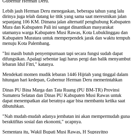
Gubernur Herman Deru.
Lebih jauh Herman Deru menegaskan, beberapa tahun yang lalu
dirinya juga telah datang ke titik yang sama saat meresmikan jalan
sepanjang 106 KM. Dimana jalan alternatif penghubung Kabupaten
Mura dan Kabupaten Pali ini sangat dinantikan masyarakat
utamanya warga Kabupaten Musi Rawas, Kota Lubuklinggau dan
Kabupaten Muratara untuk memperpendek jarak dan waktu tempuh
menuju Kota Palembang.
"Ini masih butuh penyempurnaan tapi secara fungsi sudah dapat
difungsikan. Apalagi sebentar lagi harus pergi dan balik menyambut
lebaran Idul Fitri," katanya.
Mendekati momen mudik lebaran 1446 Hijriah yang tinggal dalam
hitungan hari kedepan, Gubernur Herman Deru memerintahkan
Dinas PU Bina Marga dan Tata Ruang (PU BM-TR) Provinsi
Sumatera Selatan dan Dinas PU Kabupaten Musi Rawas untuk
dapat menempatkan alat beratnya agar bisa membantu ketika saat
dibutuhkan.
"Nah mudah-mudah adanya jembatan ini akan mempermudah guna
beraktifitas sosial dan ekonomi," ucapnya.
Sementara itu, Wakil Bupati Musi Rawas, H Suprayitno