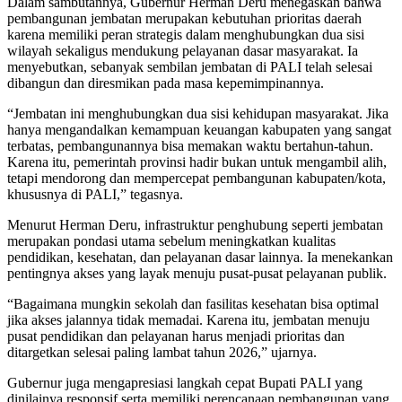
Dalam sambutannya, Gubernur Herman Deru menegaskan bahwa
pembangunan jembatan merupakan kebutuhan prioritas daerah
karena memiliki peran strategis dalam menghubungkan dua sisi
wilayah sekaligus mendukung pelayanan dasar masyarakat. Ia
menyebutkan, sebanyak sembilan jembatan di PALI telah selesai
dibangun dan diresmikan pada masa kepemimpinannya.
“Jembatan ini menghubungkan dua sisi kehidupan masyarakat. Jika
hanya mengandalkan kemampuan keuangan kabupaten yang sangat
terbatas, pembangunannya bisa memakan waktu bertahun-tahun.
Karena itu, pemerintah provinsi hadir bukan untuk mengambil alih,
tetapi mendorong dan mempercepat pembangunan kabupaten/kota,
khususnya di PALI,” tegasnya.
Menurut Herman Deru, infrastruktur penghubung seperti jembatan
merupakan pondasi utama sebelum meningkatkan kualitas
pendidikan, kesehatan, dan pelayanan dasar lainnya. Ia menekankan
pentingnya akses yang layak menuju pusat-pusat pelayanan publik.
“Bagaimana mungkin sekolah dan fasilitas kesehatan bisa optimal
jika akses jalannya tidak memadai. Karena itu, jembatan menuju
pusat pendidikan dan pelayanan harus menjadi prioritas dan
ditargetkan selesai paling lambat tahun 2026,” ujarnya.
Gubernur juga mengapresiasi langkah cepat Bupati PALI yang
dinilainya responsif serta memiliki perencanaan pembangunan yang