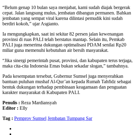
“Belum genap 10 bulan saya menjabat, kami sudah diajak bergerak
cepat. Jalan langsung mulus, jembatan dibangun permanen. Bahkan
jembatan yang sempat viral karena dilintasi pemudik kini sudah
berdiri kokoh,” ujar Asgianto.
Ia mengungkapkan, saat ini sekitar 82 persen jalan kewenangan
provinsi di ruas PALI telah berstatus mantap. Selain itu, Pemkab
PALI juga menerima dukungan optimalisasi PDAM senilai Rp20
miliar guna memenuhi kebutuhan air bersih masyarakat.
“Jika sinergi pemerintah pusat, provinsi, dan kabupaten terus terjaga,
maka cita-cita Indonesia Emas bukan sekadar slogan,” tambahnya.
Pada kesempatan tersebut, Gubernur Sumsel juga menyerahkan
bantuan puluhan mushaf Al-Qur’an kepada Rumah Tahfidz sebagai
bentuk dukungan terhadap pembinaan keagamaan dan penguatan
karakter masyarakat di Kabupaten PALI.
Penulis :
Reza Mardiansyah
Editor :
Elly
Tag :
Pemprov Sumsel
Jembatan Tumpang Sar