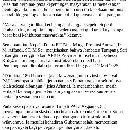
jelas dan berpihak pada kepentingan masyarakat. Ia menekankan
pentingnya kolaborasi lintas pemerintahan serta kepekaan pimpinan
daerah hingga tingkat kecamatan terhadap persoalan di lapangan.
“Masalah yang terlihat kecil jangan dianggap sepele. Seperti
jembatan ini, mungkin tampak sederhana, tetapi dampaknya sangat
besar bagi kehidupan masyarakat,” katanya.
Sementara itu, Kepala Dinas PU Bina Marga Provinsi Sumsel, Ir.
M. Affandi, ST, M.Sc., menjelaskan bahwa Jembatan Tumpang Sari
dibangun menggunakan APBD Provinsi Sumsel murni sebesar
Rp6,4 miliar dengan masa konstruksi selama 180 hari.
Pembangunan dimulai sejak groundbreaking pada 17 Mei 2025.
“Dari total 186 kilometer jalan kewenangan provinsi di wilayah
PALI, terdapat sembilan jembatan eks Pertamina, dan seluruhnya
telah selesai dibangun,” jelas Affandi. Ia menambahkan, masih
terdapat beberapa jembatan lain yang akan diselesaikan secara
bertahap sesuai perencanaan.
Pada kesempatan yang sama, Bupati PALI Asgianto, ST,
menyampaikan apresiasi dan terima kasih kepada Gubernur Sumsel
atas perhatian besar terhadap pembangunan infrastruktur di
wilayahnya. Ia menilai kehadiran Gubernur selalu memberikan
dampak nyata bagi percepatan pembangunan daerah.