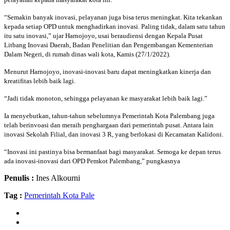
“Semakin banyak inovasi, pelayanan juga bisa terus meningkat. Kita tekankan
kepada setiap OPD untuk menghadirkan inovasi. Paling tidak, dalam satu tahun
itu satu inovasi,” ujar Harnojoyo, usai beraudiensi dengan Kepala Pusat
Litbang Inovasi Daerah, Badan Penelitian dan Pengembangan Kementerian
Dalam Negeri, di rumah dinas wali kota, Kamis (27/1/2022).
Menurut Harnojoyo, inovasi-inovasi baru dapat meningkatkan kinerja dan
kreatifitas lebih baik lagi.
“Jadi tidak monoton, sehingga pelayanan ke masyarakat lebih baik lagi.”
Ia menyebutkan, tahun-tahun sebelumnya Pemerintah Kota Palembang juga
telah berinvoasi dan meraih penghargaan dari pemerintah pusat. Antara lain
inovasi Sekolah Filial, dan inovasi 3 R, yang berlokasi di Kecamatan Kalidoni.
“Inovasi ini pastinya bisa bermanfaat bagi masyarakat. Semoga ke depan terus
ada inovasi-inovasi dari OPD Pemkot Palembang,” pungkasnya
Penulis :
Ines Alkourni
Tag :
Pemerintah Kota Pale