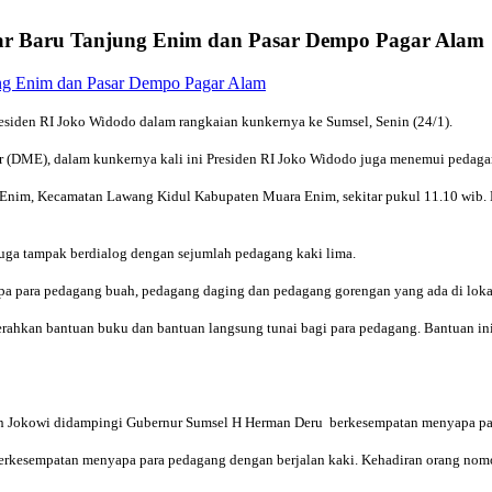
ar Baru Tanjung Enim dan Pasar Dempo Pagar Alam
iden RI Joko Widodo dalam rangkaian kunkernya ke Sumsel, Senin (24/1).
ter (DME), dalam kunkernya kali ini Presiden RI Joko Widodo juga menemui pedag
 Enim, Kecamatan Lawang Kidul Kabupaten Muara Enim, sekitar pukul 11.10 wib. 
juga tampak berdialog dengan sejumlah pedagang kaki lima.
pa para pedagang buah, pedagang daging dan pedagang gorengan yang ada di loka
rahkan bantuan buku dan bantuan langsung tunai bagi para pedagang. Bantuan in
siden Jokowi didampingi Gubernur Sumsel H Herman Deru berkesempatan menyapa p
 berkesempatan menyapa para pedagang dengan berjalan kaki. Kehadiran orang nomor