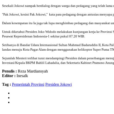
Sesekali Jokowi nampak berdialog dengan warga dan pedagang yang telah lama 
"Pak Jokowi, kesini Pak Jokowi," kata para pedagang dengan antusias menyapa p
Dalam kesempatan itu Ia juga tak lupa menghimbau pedagang dan masyarakat un
Untuk diketahui Presiden Joko Widodo melakukan kunjungan kerja ke Provinsi S
Pesawat Kepresidenan Indonesia-1 sekitar pukul 07.20 WIB.
Setibanya di Bandar Udara Internasional Sultan Mahmud Badaruddin II, Kota P
landas menuju Kota Pagar Alam dengan menggunakan helikopter Super Puma TNI
Sejumlah Menteri terlihat turut mendampingi Presiden dalam penerbangan menuju
Investasi/Kepala BKPM Bahlil Lahadalia, dan Sekretaris Kabinet Pramono Anun
Penulis :
Reza Mardiansyah
Editor :
Inesalk
Tag :
Pemerintah Provinsi
Presiden Jokowi