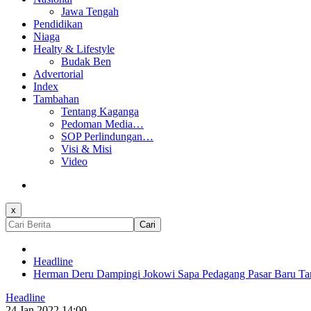
Jawa Tengah
Pendidikan
Niaga
Healty & Lifestyle
Budak Ben
Advertorial
Index
Tambahan
Tentang Kaganga
Pedoman Media…
SOP Perlindungan…
Visi & Misi
Video
x
Cari
Headline
Herman Deru Dampingi Jokowi Sapa Pedagang Pasar Baru T
Headline
24 Jan 2022 14:00