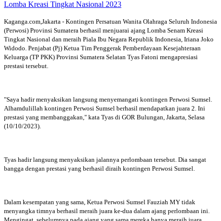
Kaganga.com,Jakarta - Kontingen Persatuan Wanita Olahraga Seluruh Indonesia
(Perwosi) Provinsi Sumatera berhasil menjuarai ajang Lomba Senam Kreasi
Tingkat Nasional dan meraih Piala Ibu Negara Republik Indonesia, Iriana Joko
Widodo. Penjabat (Pj) Ketua Tim Penggerak Pemberdayaan Kesejahteraan
Keluarga (TP PKK) Provinsi Sumatera Selatan Tyas Fatoni mengapresiasi
prestasi tersebut.
"Saya hadir menyaksikan langsung menyemangati kontingen Perwosi Sumsel.
Alhamdulillah kontingen Perwosi Sumsel berhasil mendapatkan juara 2. Ini
prestasi yang membanggakan," kata Tyas di GOR Bulungan, Jakarta, Selasa
(10/10/2023).
Tyas hadir langsung menyaksikan jalannya perlombaan tersebut. Dia sangat
bangga dengan prestasi yang berhasil diraih kontingen Perwosi Sumsel.
Dalam kesempatan yang sama, Ketua Perwosi Sumsel Fauziah MY tidak
menyangka timnya berhasil meraih juara ke-dua dalam ajang perlombaan ini.
Mengingat, sebelumnya pada ajang yang sama mereka hanya meraih juara