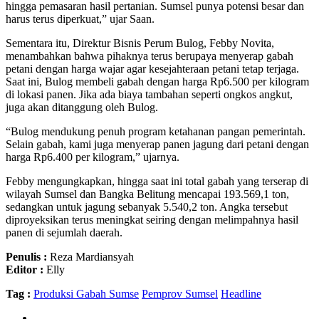
hingga pemasaran hasil pertanian. Sumsel punya potensi besar dan
harus terus diperkuat,” ujar Saan.
Sementara itu, Direktur Bisnis Perum Bulog, Febby Novita,
menambahkan bahwa pihaknya terus berupaya menyerap gabah
petani dengan harga wajar agar kesejahteraan petani tetap terjaga.
Saat ini, Bulog membeli gabah dengan harga Rp6.500 per kilogram
di lokasi panen. Jika ada biaya tambahan seperti ongkos angkut,
juga akan ditanggung oleh Bulog.
“Bulog mendukung penuh program ketahanan pangan pemerintah.
Selain gabah, kami juga menyerap panen jagung dari petani dengan
harga Rp6.400 per kilogram,” ujarnya.
Febby mengungkapkan, hingga saat ini total gabah yang terserap di
wilayah Sumsel dan Bangka Belitung mencapai 193.569,1 ton,
sedangkan untuk jagung sebanyak 5.540,2 ton. Angka tersebut
diproyeksikan terus meningkat seiring dengan melimpahnya hasil
panen di sejumlah daerah.
Penulis :
Reza Mardiansyah
Editor :
Elly
Tag :
Produksi Gabah Sumse
Pemprov Sumsel
Headline