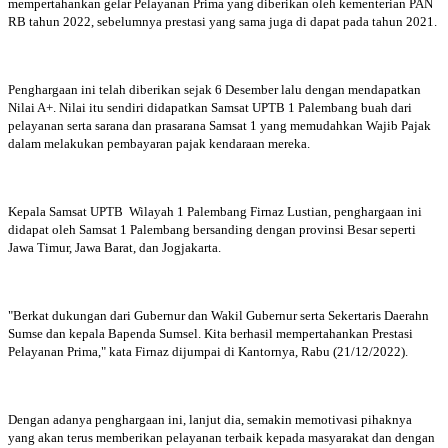
mempertahankan gelar Pelayanan Prima yang diberikan oleh kementerian PAN
RB tahun 2022, sebelumnya prestasi yang sama juga di dapat pada tahun 2021.
Penghargaan ini telah diberikan sejak 6 Desember lalu dengan mendapatkan
Nilai A+. Nilai itu sendiri didapatkan Samsat UPTB 1 Palembang buah dari
pelayanan serta sarana dan prasarana Samsat 1 yang memudahkan Wajib Pajak
dalam melakukan pembayaran pajak kendaraan mereka.
Kepala Samsat UPTB Wilayah 1 Palembang Firnaz Lustian, penghargaan ini
didapat oleh Samsat 1 Palembang bersanding dengan provinsi Besar seperti
Jawa Timur, Jawa Barat, dan Jogjakarta.
"Berkat dukungan dari Gubernur dan Wakil Gubernur serta Sekertaris Daerahn
Sumse dan kepala Bapenda Sumsel. Kita berhasil mempertahankan Prestasi
Pelayanan Prima," kata Firnaz dijumpai di Kantornya, Rabu (21/12/2022).
Dengan adanya penghargaan ini, lanjut dia, semakin memotivasi pihaknya
yang akan terus memberikan pelayanan terbaik kepada masyarakat dan dengan