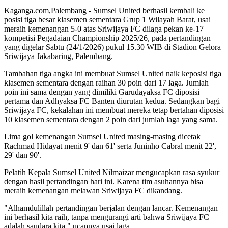
Kaganga.com,Palembang - Sumsel United berhasil kembali ke
posisi tiga besar klasemen sementara Grup 1 Wilayah Barat, usai
meraih kemenangan 5-0 atas Sriwijaya FC dilaga pekan ke-17
kompetisi Pegadaian Championship 2025/26, pada pertandingan
yang digelar Sabtu (24/1/2026) pukul 15.30 WIB di Stadion Gelora
Sriwijaya Jakabaring, Palembang.
Tambahan tiga angka ini membuat Sumsel United naik keposisi tiga
klasemen sementara dengan raihan 30 poin dari 17 laga. Jumlah
poin ini sama dengan yang dimiliki Garudayaksa FC diposisi
pertama dan Adhyaksa FC Banten diurutan kedua. Sedangkan bagi
Sriwijaya FC, kekalahan ini membuat mereka tetap bertahan diposisi
10 klasemen sementara dengan 2 poin dari jumlah laga yang sama.
Lima gol kemenangan Sumsel United masing-masing dicetak
Rachmad Hidayat menit 9' dan 61' serta Juninho Cabral menit 22',
29' dan 90'.
Pelatih Kepala Sumsel United Nilmaizar mengucapkan rasa syukur
dengan hasil pertandingan hari ini. Karena tim asuhannya bisa
meraih kemenangan melawan Sriwijaya FC dikandang.
"Alhamdulillah pertandingan berjalan dengan lancar. Kemenangan
ini berhasil kita raih, tanpa mengurangi arti bahwa Sriwijaya FC
adalah saudara kita," ucapnya usai laga.