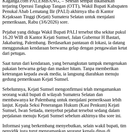
Kaganga.com PALEMBANG, – Setelah sempat dikabarkan
terjaring Operasi Tangkap Tangan (OTT), Wakil Bupati Kabupaten
Penukal Abab Lematang Ilir (PALI) akhirnya tiba di Kantor
Kejaksaan Tinggi (Kejati) Sumatera Selatan untuk menjalani
pemeriksaan, Rabu (3/6/2026) sore.
Pejabat yang diduga Wakil Bupati PALI tersebut tiba sekitar pukul
16.20 WIB di Kantor Kejati Sumsel, Jalan Gubernur H Bastari,
Jakabaring, Palembang. Berdasarkan pantauan di lokasi, ia datang
menggunakan kendaraan berwarna gelap dengan pengawalan ketat
dari petugas.
Saat turun dari kendaraan, yang bersangkutan tampak mengenakan
pakaian berwarna gelap dan masker hitam. Tanpa memberikan
keterangan kepada awak media, ia langsung diarahkan menuju
gedung pemeriksaan Kejati Sumsel.
Sebelumnya, Kejati Sumsel mengonfirmasi telah mengamankan
seorang wakil bupati di wilayah Sumatera Selatan dan
membawanya ke Palembang untuk menjalani pemeriksaan lebih
lanjut. Kepala Seksi Penerangan Hukum (Kasi Penkum) Kejati
Sumsel, Iwan Setiada, menyebut pejabat tersebut sedang dalam
perjalanan menuju Kejati Sumsel sebelum akhirnya tiba sore ini.
Informasi yang berkembang menyebutkan, selain wakil bupati, tim
penyidik juga turut mengamankan seorang kepala dinas di