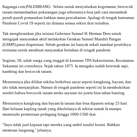
Kaganga.com,PALEMBANG- Selain untuk menyalurkan kegemaran, bercocok
tanam memanfaatkan pekarangan juga sebenarnya bisa jadi cara menambah
pundi-pundi pemasukan bahkan mata pencaharian. Apalagi di tengah hantaman
Pandemi Covid 19 seperti ini dimana semua sektor ikut terimbas.
Tak mengherankan jika inisiasi Gubernur Sumsel H. Herman Deru untuk
mengajak masyarakat aktif melakukan Gerakan Sumsel Mandiri Pangan
(GSMP) patut diapresiasi. Sebab gerakan ini banyak sekali manfaat positifnya
terutama untuk membuat masyarakat bertahan di tengah pandemi.
Sogiran, 58, salah warga yang tinggal di kawasan TPA Sukawinatan, Kecamatan
Sukarami ini contohnya. Sejak tahun 1975 Ia mengaku sudah beternak sapi,
kambing dan bercocok tanam.
Menurutnya jika dilihat sekilas berkebun sayur seperti kangkung, bayam, dan
ubi tidak menjanjikan. Namun di tengah pandemi seperti ini Ia membuktikan
sendiri bahwa bercocok tanam aneka sayuran itu justru bisa tahan banting.
Menurutnya kangkung dan bayam Ia tanam dan bisa dipanen setiap 25 hari.
Dari belasan kapling tanah yang dikelolanya di sekitar rumah Ia mampu
memenuhi permintaan pedagang hingga 1000-1500 ikat.
"Saya tidak jual kepasar tapi mereka yang ambil sendiri kesini. Bahkan
memesan langsung," jelasnya.