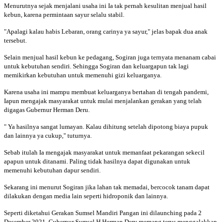
Menurutnya sejak menjalani usaha ini Ia tak pernah kesulitan menjual hasil
kebun, karena permintaan sayur selalu stabil.
"Apalagi kalau habis Lebaran, orang carinya ya sayur," jelas bapak dua anak
tersebut.
Selain menjual hasil kebun ke pedagang, Sogiran juga ternyata menanam cabai
untuk kebutuhan sendiri. Sehingga Sogiran dan keluargapun tak lagi
memikirkan kebutuhan untuk memenuhi gizi keluarganya.
Karena usaha ini mampu membuat keluarganya bertahan di tengah pandemi,
Iapun mengajak masyarakat untuk mulai menjalankan gerakan yang telah
digagas Gubernur Herman Deru.
" Ya hasilnya sangat lumayan. Kalau dihitung setelah dipotong biaya pupuk
dan lainnya ya cukup," tuturnya.
Sebab itulah Ia mengajak masyarakat untuk memanfaat pekarangan sekecil
apapun untuk ditanami. Paling tidak hasilnya dapat digunakan untuk
memenuhi kebutuhan dapur sendiri.
Sekarang ini menurut Sogiran jika lahan tak memadai, bercocok tanam dapat
dilakukan dengan media lain seperti hidroponik dan lainnya.
Seperti diketahui Gerakan Sumsel Mandiri Pangan ini dilaunching pada 2
Desember 2021, Gubernur Sumsel H.Herman Deru memang terus menggalakkan