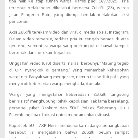
tiba naik ke atap rumah warga, Kamis pagi (3/7/2025). Pria
tersebut belakangan diketahui bernama Zulkifli (28), warga
Jalan Pangeran Ratu, yang diduga hendak melakukan aksi
pencurian.
Aksi Zulkifli terekam video dan viral di media sosial Instagram.
Dalam video tersebut, terlihat pria itu tengah berada di atas
genteng, sementara warga yang berkumpul di bawah tampak
berteriak dan merekam kejadian.
Unggahan video turut disertai narasi berbunyi, “Maleng tegeb
di OPI, nyangkok di genteng,” yang menambah kehebohan
warganet. Banyak yang mengecam, namun tak sedikit pula yang
menyoroti keberanian warga menghadapi pelaku.
Warga yang mengetahui keberadaan Zulkifli langsung
berinisiatif menghubungi pihak kepolisian. Tak lama berselang,
personel piket Reskrim dan SPKT Polsek Seberang Ulu I
Palembang tiba di lokasi untuk mengamankan situasi.
Kapolsek SU I, AKP Heri, membenarkan adanya penangkapan
tersebut. Ia mengatakan bahwa Zulkifli belum sempat