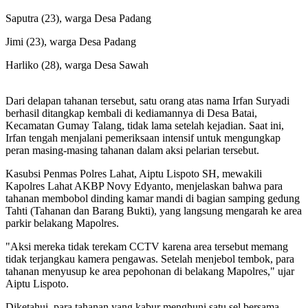
Saputra (23), warga Desa Padang
Jimi (23), warga Desa Padang
Harliko (28), warga Desa Sawah
Dari delapan tahanan tersebut, satu orang atas nama Irfan Suryadi
berhasil ditangkap kembali di kediamannya di Desa Batai,
Kecamatan Gumay Talang, tidak lama setelah kejadian. Saat ini,
Irfan tengah menjalani pemeriksaan intensif untuk mengungkap
peran masing-masing tahanan dalam aksi pelarian tersebut.
Kasubsi Penmas Polres Lahat, Aiptu Lispoto SH, mewakili
Kapolres Lahat AKBP Novy Edyanto, menjelaskan bahwa para
tahanan membobol dinding kamar mandi di bagian samping gedung
Tahti (Tahanan dan Barang Bukti), yang langsung mengarah ke area
parkir belakang Mapolres.
"Aksi mereka tidak terekam CCTV karena area tersebut memang
tidak terjangkau kamera pengawas. Setelah menjebol tembok, para
tahanan menyusup ke area pepohonan di belakang Mapolres," ujar
Aiptu Lispoto.
Diketahui, para tahanan yang kabur menghuni satu sel bersama,