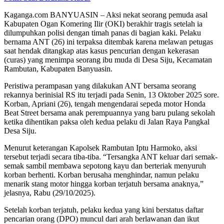
Kaganga.com BANYUASIN – Aksi nekat seorang pemuda asal
Kabupaten Ogan Komering Ilir (OKI) berakhir tragis setelah ia
dilumpuhkan polisi dengan timah panas di bagian kaki. Pelaku
bernama ANT (26) ini terpaksa ditembak karena melawan petugas
saat hendak ditangkap atas kasus pencurian dengan kekerasan
(curas) yang menimpa seorang ibu muda di Desa Siju, Kecamatan
Rambutan, Kabupaten Banyuasin.
Peristiwa perampasan yang dilakukan ANT bersama seorang
rekannya berinisial RS itu terjadi pada Senin, 13 Oktober 2025 sore.
Korban, Apriani (26), tengah mengendarai sepeda motor Honda
Beat Street bersama anak perempuannya yang baru pulang sekolah
ketika dihentikan paksa oleh kedua pelaku di Jalan Raya Pangkal
Desa Siju.
Menurut keterangan Kapolsek Rambutan Iptu Harmoko, aksi
tersebut terjadi secara tiba-tiba. “Tersangka ANT keluar dari semak-
semak sambil membawa sepotong kayu dan berteriak menyuruh
korban berhenti. Korban berusaha menghindar, namun pelaku
menarik stang motor hingga korban terjatuh bersama anaknya,”
jelasnya, Rabu (29/10/2025).
Setelah korban terjatuh, pelaku kedua yang kini berstatus daftar
pencarian orang (DPO) muncul dari arah berlawanan dan ikut