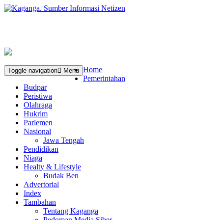
Home
Toggle navigation
Menu
Pemerintahan
Budpar
Peristiwa
Olahraga
Hukrim
Parlemen
Nasional
Jawa Tengah
Pendidikan
Niaga
Healty & Lifestyle
Budak Ben
Advertorial
Index
Tambahan
Tentang Kaganga
Pedoman Media Siber