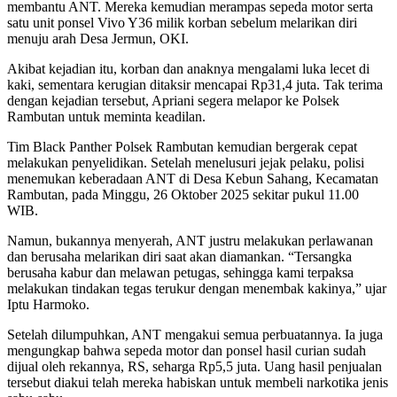
membantu ANT. Mereka kemudian merampas sepeda motor serta
satu unit ponsel Vivo Y36 milik korban sebelum melarikan diri
menuju arah Desa Jermun, OKI.
Akibat kejadian itu, korban dan anaknya mengalami luka lecet di
kaki, sementara kerugian ditaksir mencapai Rp31,4 juta. Tak terima
dengan kejadian tersebut, Apriani segera melapor ke Polsek
Rambutan untuk meminta keadilan.
Tim Black Panther Polsek Rambutan kemudian bergerak cepat
melakukan penyelidikan. Setelah menelusuri jejak pelaku, polisi
menemukan keberadaan ANT di Desa Kebun Sahang, Kecamatan
Rambutan, pada Minggu, 26 Oktober 2025 sekitar pukul 11.00
WIB.
Namun, bukannya menyerah, ANT justru melakukan perlawanan
dan berusaha melarikan diri saat akan diamankan. “Tersangka
berusaha kabur dan melawan petugas, sehingga kami terpaksa
melakukan tindakan tegas terukur dengan menembak kakinya,” ujar
Iptu Harmoko.
Setelah dilumpuhkan, ANT mengakui semua perbuatannya. Ia juga
mengungkap bahwa sepeda motor dan ponsel hasil curian sudah
dijual oleh rekannya, RS, seharga Rp5,5 juta. Uang hasil penjualan
tersebut diakui telah mereka habiskan untuk membeli narkotika jenis