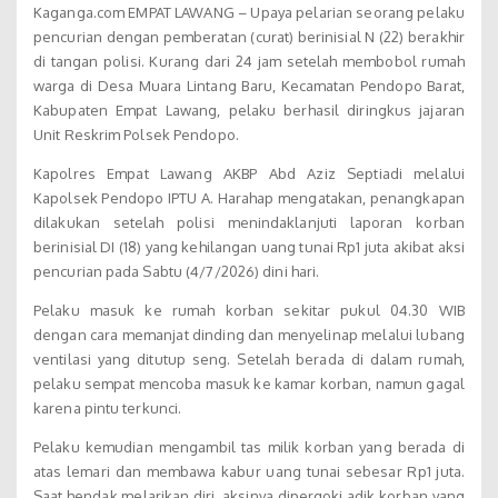
Kaganga.com EMPAT LAWANG – Upaya pelarian seorang pelaku
pencurian dengan pemberatan (curat) berinisial N (22) berakhir
di tangan polisi. Kurang dari 24 jam setelah membobol rumah
warga di Desa Muara Lintang Baru, Kecamatan Pendopo Barat,
Kabupaten Empat Lawang, pelaku berhasil diringkus jajaran
Unit Reskrim Polsek Pendopo.
Kapolres Empat Lawang AKBP Abd Aziz Septiadi melalui
Kapolsek Pendopo IPTU A. Harahap mengatakan, penangkapan
dilakukan setelah polisi menindaklanjuti laporan korban
berinisial DI (18) yang kehilangan uang tunai Rp1 juta akibat aksi
pencurian pada Sabtu (4/7/2026) dini hari.
Pelaku masuk ke rumah korban sekitar pukul 04.30 WIB
dengan cara memanjat dinding dan menyelinap melalui lubang
ventilasi yang ditutup seng. Setelah berada di dalam rumah,
pelaku sempat mencoba masuk ke kamar korban, namun gagal
karena pintu terkunci.
Pelaku kemudian mengambil tas milik korban yang berada di
atas lemari dan membawa kabur uang tunai sebesar Rp1 juta.
Saat hendak melarikan diri, aksinya dipergoki adik korban yang