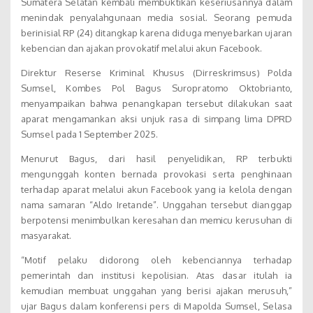
Sumatera Selatan kembali membuktikan keseriusannya dalam
menindak penyalahgunaan media sosial. Seorang pemuda
berinisial RP (24) ditangkap karena diduga menyebarkan ujaran
kebencian dan ajakan provokatif melalui akun Facebook.
Direktur Reserse Kriminal Khusus (Dirreskrimsus) Polda
Sumsel, Kombes Pol Bagus Suropratomo Oktobrianto,
menyampaikan bahwa penangkapan tersebut dilakukan saat
aparat mengamankan aksi unjuk rasa di simpang lima DPRD
Sumsel pada 1 September 2025.
Menurut Bagus, dari hasil penyelidikan, RP terbukti
mengunggah konten bernada provokasi serta penghinaan
terhadap aparat melalui akun Facebook yang ia kelola dengan
nama samaran “Aldo Iretande”. Unggahan tersebut dianggap
berpotensi menimbulkan keresahan dan memicu kerusuhan di
masyarakat.
“Motif pelaku didorong oleh kebenciannya terhadap
pemerintah dan institusi kepolisian. Atas dasar itulah ia
kemudian membuat unggahan yang berisi ajakan merusuh,”
ujar Bagus dalam konferensi pers di Mapolda Sumsel, Selasa