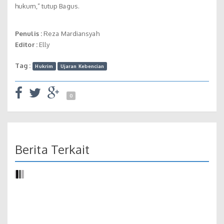
hukum,” tutup Bagus.
Penulis :
Reza Mardiansyah
Editor :
Elly
Tag :
Hukrim
Ujaran Kebencian
0
Berita Terkait