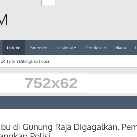
Hukrim
Parlemen
Nasional
Pendidikan
Niaga
H
24 Tahun Ditangkap Polisi
abu di Gunung Raja Digagalkan, Pe
angkap Polisi