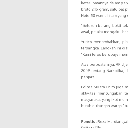
keterlibatannya dalam per
bruto 2,16 gram, satu bal 
Note 50 warna hitam yang 
“Seluruh barang bukti te
awal, pelaku mengakui bah
Yurico menambahkan, pi
tersangka. Langkah ini di
“Kami terus berupaya memu
Atas perbuatannya, RP dije
2009 tentang Narkotika,
penjara.
Polres Muara Enim juga m
aktivitas mencurigakan t
masyarakat yang ikut memb
butuh dukungan warga,” tu
Penulis :
Reza Mardiansya
Editor :
Elly