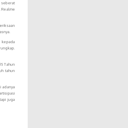
u seberat
el Realme
eriksaan
asnya.
u kepada
erungkap.
 35 Tahun
uh tahun
i adanya
tisipasi
tapi juga