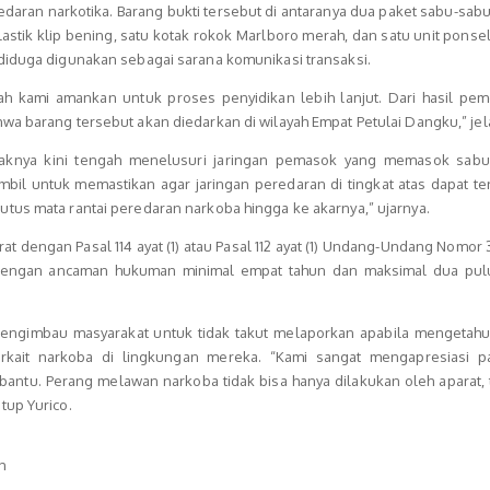
edaran narkotika. Barang bukti tersebut di antaranya dua paket sabu-sab
plastik klip bening, satu kotak rokok Marlboro merah, dan satu unit pons
diduga digunakan sebagai sarana komunikasi transaksi.
lah kami amankan untuk proses penyidikan lebih lanjut. Dari hasil pem
wa barang tersebut akan diedarkan di wilayah Empat Petulai Dangku,” jel
haknya kini tengah menelusuri jaringan pemasok yang memasok sab
ambil untuk memastikan agar jaringan peredaran di tingkat atas dapat t
tus mata rantai peredaran narkoba hingga ke akarnya,” ujarnya.
rat dengan Pasal 114 ayat (1) atau Pasal 112 ayat (1) Undang-Undang Nomor
 dengan ancaman hukuman minimal empat tahun dan maksimal dua pul
engimbau masyarakat untuk tidak takut melaporkan apabila mengetahu
erkait narkoba di lingkungan mereka. “Kami sangat mengapresiasi par
antu. Perang melawan narkoba tidak bisa hanya dilakukan oleh aparat, 
tup Yurico.
h