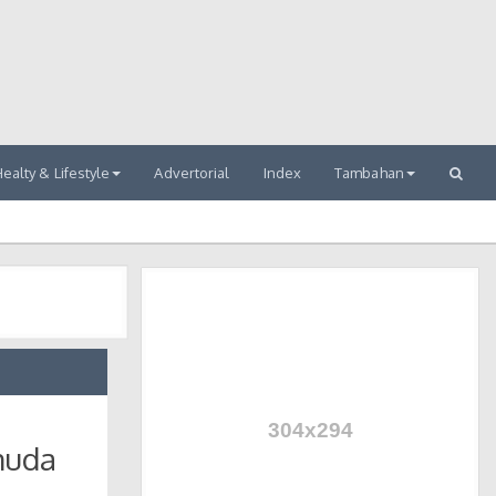
ealty & Lifestyle
Advertorial
Index
Tambahan
muda