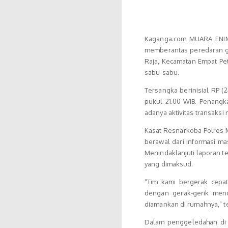
Kaganga.com MUARA ENIM
memberantas peredaran g
Raja, Kecamatan Empat Petu
sabu-sabu.
Tersangka berinisial RP (
pukul 21.00 WIB. Penangk
adanya aktivitas transaksi
Kasat Resnarkoba Polres 
berawal dari informasi m
Menindaklanjuti laporan t
yang dimaksud.
“Tim kami bergerak cepat
dengan gerak-gerik menc
diamankan di rumahnya,” te
Dalam penggeledahan di 