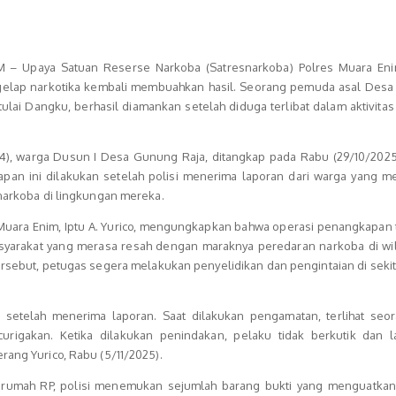
 – Upaya Satuan Reserse Narkoba (Satresnarkoba) Polres Muara En
elap narkotika kembali membuahkan hasil. Seorang pemuda asal Des
lai Dangku, berhasil diamankan setelah diduga terlibat dalam aktivitas 
24), warga Dusun I Desa Gunung Raja, ditangkap pada Rabu (29/10/2025)
apan ini dilakukan setelah polisi menerima laporan dari warga yang me
 narkoba di lingkungan mereka.
Muara Enim, Iptu A. Yurico, mengungkapkan bahwa operasi penangkapan 
asyarakat yang merasa resah dengan maraknya peredaran narkoba di wila
ersebut, petugas segera melakukan penyelidikan dan pengintaian di sekit
 setelah menerima laporan. Saat dilakukan pengamatan, terlihat seor
urigakan. Ketika dilakukan penindakan, pelaku tidak berkutik dan 
rang Yurico, Rabu (5/11/2025).
rumah RP, polisi menemukan sejumlah barang bukti yang menguatka