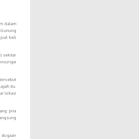
im dalam
a Gunung
jual beli
 sekitar
ncurigai
tersebut
yah itu.
ar lokasi
ang pria
langsung
n dugaan