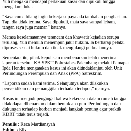
Yuli mengaku mendapat perlakuan kasar dan dipukuli hingga
mengalami luka.
“Saya cuma bilang ingin bekerja supaya ada tambahan penghasilan.
Tapi dia tidak terima. Saya dipukuli, mata saya sampai lebam,
tangan saya juga memar,” katanya.
Merasa keselamatannya terancam dan khawatir kejadian serupa
terulang, Yuli memilih menempuh jalur hukum. Ia berharap pelaku
diproses sesuai hukum dan tidak mengulangi perbuatannya.
Sementara itu, pihak kepolisian membenarkan telah menerima
laporan tersebut. KA SPKT Polrestabes Palembang melalui Pamapta
Ipda Hendra mengatakan kasus ini akan ditindaklanjuti oleh Unit
Perlindungan Perempuan dan Anak (PPA) Satreskrim.
“Laporan sudah kami terima. Selanjutnya akan dilakukan
penyelidikan dan pemanggilan terhadap terlapor,” ujarnya.
Kasus ini menjadi pengingat bahwa kekerasan dalam rumah tangga
tidak dapat dibenarkan dalam bentuk apa pun. Perlindungan dan
dukungan terhadap korban menjadi langkah penting agar praktik
KDRT tidak terus terjadi.
Penulis :
Reza Mardiansyah
Editor :
Elly