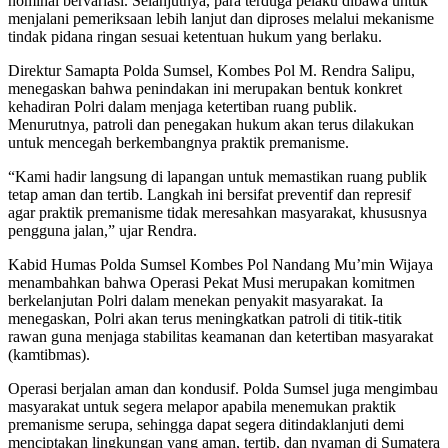
nominal bervariasi. Selanjutnya, para terduga pelaku dibawa untuk
menjalani pemeriksaan lebih lanjut dan diproses melalui mekanisme
tindak pidana ringan sesuai ketentuan hukum yang berlaku.
Direktur Samapta Polda Sumsel, Kombes Pol M. Rendra Salipu,
menegaskan bahwa penindakan ini merupakan bentuk konkret
kehadiran Polri dalam menjaga ketertiban ruang publik.
Menurutnya, patroli dan penegakan hukum akan terus dilakukan
untuk mencegah berkembangnya praktik premanisme.
“Kami hadir langsung di lapangan untuk memastikan ruang publik
tetap aman dan tertib. Langkah ini bersifat preventif dan represif
agar praktik premanisme tidak meresahkan masyarakat, khususnya
pengguna jalan,” ujar Rendra.
Kabid Humas Polda Sumsel Kombes Pol Nandang Mu’min Wijaya
menambahkan bahwa Operasi Pekat Musi merupakan komitmen
berkelanjutan Polri dalam menekan penyakit masyarakat. Ia
menegaskan, Polri akan terus meningkatkan patroli di titik-titik
rawan guna menjaga stabilitas keamanan dan ketertiban masyarakat
(kamtibmas).
Operasi berjalan aman dan kondusif. Polda Sumsel juga mengimbau
masyarakat untuk segera melapor apabila menemukan praktik
premanisme serupa, sehingga dapat segera ditindaklanjuti demi
menciptakan lingkungan yang aman, tertib, dan nyaman di Sumatera