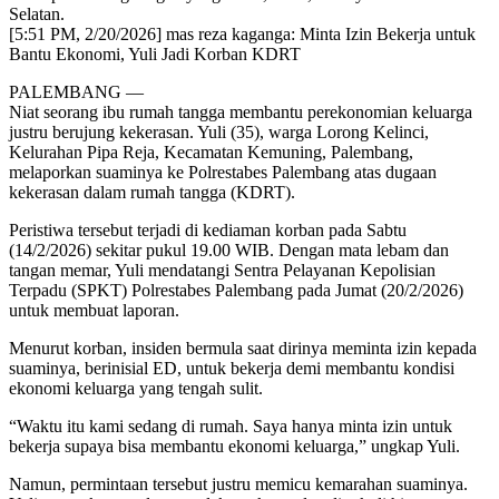
Selatan.
[5:51 PM, 2/20/2026] mas reza kaganga: Minta Izin Bekerja untuk
Bantu Ekonomi, Yuli Jadi Korban KDRT
PALEMBANG —
Niat seorang ibu rumah tangga membantu perekonomian keluarga
justru berujung kekerasan. Yuli (35), warga Lorong Kelinci,
Kelurahan Pipa Reja, Kecamatan Kemuning, Palembang,
melaporkan suaminya ke Polrestabes Palembang atas dugaan
kekerasan dalam rumah tangga (KDRT).
Peristiwa tersebut terjadi di kediaman korban pada Sabtu
(14/2/2026) sekitar pukul 19.00 WIB. Dengan mata lebam dan
tangan memar, Yuli mendatangi Sentra Pelayanan Kepolisian
Terpadu (SPKT) Polrestabes Palembang pada Jumat (20/2/2026)
untuk membuat laporan.
Menurut korban, insiden bermula saat dirinya meminta izin kepada
suaminya, berinisial ED, untuk bekerja demi membantu kondisi
ekonomi keluarga yang tengah sulit.
“Waktu itu kami sedang di rumah. Saya hanya minta izin untuk
bekerja supaya bisa membantu ekonomi keluarga,” ungkap Yuli.
Namun, permintaan tersebut justru memicu kemarahan suaminya.