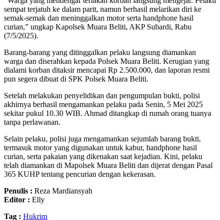
“Warga yang mendengar teriakan korban langsung mengejar. Pelaku
sempat terjatuh ke dalam parit, namun berhasil melarikan diri ke
semak-semak dan meninggalkan motor serta handphone hasil
curian,” ungkap Kapolsek Muara Beliti, AKP Subardi, Rabu
(7/5/2025).
Barang-barang yang ditinggalkan pelaku langsung diamankan
warga dan diserahkan kepada Polsek Muara Beliti. Kerugian yang
dialami korban ditaksir mencapai Rp 2.500.000, dan laporan resmi
pun segera dibuat di SPK Polsek Muara Beliti.
Setelah melakukan penyelidikan dan pengumpulan bukti, polisi
akhirnya berhasil mengamankan pelaku pada Senin, 5 Mei 2025
sekitar pukul 10.30 WIB. Ahmad ditangkap di rumah orang tuanya
tanpa perlawanan.
Selain pelaku, polisi juga mengamankan sejumlah barang bukti,
termasuk motor yang digunakan untuk kabur, handphone hasil
curian, serta pakaian yang dikenakan saat kejadian. Kini, pelaku
telah diamankan di Mapolsek Muara Beliti dan dijerat dengan Pasal
365 KUHP tentang pencurian dengan kekerasan.
Penulis :
Reza Mardiansyah
Editor :
Elly
Tag :
Hukrim