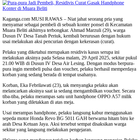
Kaganga.com MUSI RAWAS – Niat jahat seorang pria yang
menyamar sebagai pembeli di sebuah konter ponsel di Kecamatan
Muara Beliti akhirnya terbongkar. Ahmad Marzuli (29), warga
Dusun IV Desa Tanah Periuk, kembali berurusan dengan hukum
usai melakukan aksi pencurian dengan kekerasan (curat).
Pelaku yang diketahui merupakan residivis kasus serupa ini
melakukan aksinya pada Selasa malam, 29 April 2025, sekitar pukul
21.00 WIB di Dusun IV Desa Air Lesing. Dengan modus berpura-
pura ingin membeli pulsa dan voucher, pelaku berhasil memperdaya
korban yang sedang berada di tempat usahanya.
Korban, Eka Febrilawati (23), tak menyangka pelaku akan
melancarkan aksinya saat ia sedang mengambilkan voucher. Secara
tiba-tiba, pelaku merampas satu unit handphone OPPO A57 milik
korban yang diletakkan di atas meja.
Usai merampas handphone, pelaku langsung kabur menggunakan
sepeda motor Honda Revo BG 5011 GAH berwarna hitam biru ke
arah Desa Ketuan Jaya. Aksi tersebut sempat disaksikan warga
sekitar yang langsung melakukan pengejaran.