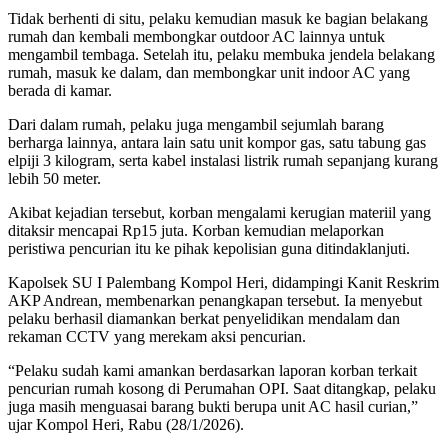
Tidak berhenti di situ, pelaku kemudian masuk ke bagian belakang
rumah dan kembali membongkar outdoor AC lainnya untuk
mengambil tembaga. Setelah itu, pelaku membuka jendela belakang
rumah, masuk ke dalam, dan membongkar unit indoor AC yang
berada di kamar.
Dari dalam rumah, pelaku juga mengambil sejumlah barang
berharga lainnya, antara lain satu unit kompor gas, satu tabung gas
elpiji 3 kilogram, serta kabel instalasi listrik rumah sepanjang kurang
lebih 50 meter.
Akibat kejadian tersebut, korban mengalami kerugian materiil yang
ditaksir mencapai Rp15 juta. Korban kemudian melaporkan
peristiwa pencurian itu ke pihak kepolisian guna ditindaklanjuti.
Kapolsek SU I Palembang Kompol Heri, didampingi Kanit Reskrim
AKP Andrean, membenarkan penangkapan tersebut. Ia menyebut
pelaku berhasil diamankan berkat penyelidikan mendalam dan
rekaman CCTV yang merekam aksi pencurian.
“Pelaku sudah kami amankan berdasarkan laporan korban terkait
pencurian rumah kosong di Perumahan OPI. Saat ditangkap, pelaku
juga masih menguasai barang bukti berupa unit AC hasil curian,”
ujar Kompol Heri, Rabu (28/1/2026).