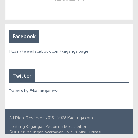
Facebook
https://www.facebook.com/kaganga.page
Twitter
Tweets by @kaganganews
All Right Reserved 2015 - 2026 Kaganga.com.
Tentang Kaganga
Pedoman Media Siber
SOP Perlindungan Wartawan
Visi & Misi
Privasi
Hubungi Kami : redaksi@kaganga.com