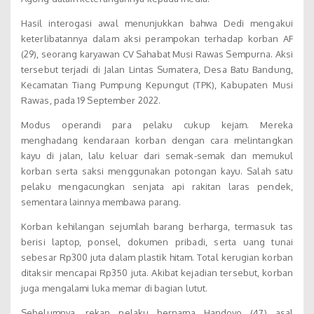
Hasil interogasi awal menunjukkan bahwa Dedi mengakui
keterlibatannya dalam aksi perampokan terhadap korban AF
(29), seorang karyawan CV Sahabat Musi Rawas Sempurna. Aksi
tersebut terjadi di Jalan Lintas Sumatera, Desa Batu Bandung,
Kecamatan Tiang Pumpung Kepungut (TPK), Kabupaten Musi
Rawas, pada 19 September 2022.
Modus operandi para pelaku cukup kejam. Mereka
menghadang kendaraan korban dengan cara melintangkan
kayu di jalan, lalu keluar dari semak-semak dan memukul
korban serta saksi menggunakan potongan kayu. Salah satu
pelaku mengacungkan senjata api rakitan laras pendek,
sementara lainnya membawa parang.
Korban kehilangan sejumlah barang berharga, termasuk tas
berisi laptop, ponsel, dokumen pribadi, serta uang tunai
sebesar Rp300 juta dalam plastik hitam. Total kerugian korban
ditaksir mencapai Rp350 juta. Akibat kejadian tersebut, korban
juga mengalami luka memar di bagian lutut.
Sebelumnya, rekan pelaku bernama Handoyo (47) asal