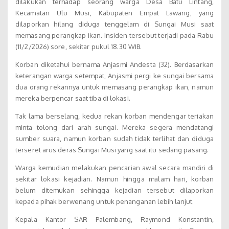
dilakukan terhadap seorang warga Desa Batu Lintang,
Kecamatan Ulu Musi, Kabupaten Empat Lawang, yang
dilaporkan hilang diduga tenggelam di Sungai Musi saat
memasang perangkap ikan. Insiden tersebut terjadi pada Rabu
(11/2/2026) sore, sekitar pukul 18.30 WIB.
Korban diketahui bernama Anjasmi Andesta (32). Berdasarkan
keterangan warga setempat, Anjasmi pergi ke sungai bersama
dua orang rekannya untuk memasang perangkap ikan, namun
mereka berpencar saat tiba di lokasi.
Tak lama berselang, kedua rekan korban mendengar teriakan
minta tolong dari arah sungai. Mereka segera mendatangi
sumber suara, namun korban sudah tidak terlihat dan diduga
terseret arus deras Sungai Musi yang saat itu sedang pasang.
Warga kemudian melakukan pencarian awal secara mandiri di
sekitar lokasi kejadian. Namun hingga malam hari, korban
belum ditemukan sehingga kejadian tersebut dilaporkan
kepada pihak berwenang untuk penanganan lebih lanjut.
Kepala Kantor SAR Palembang, Raymond Konstantin,