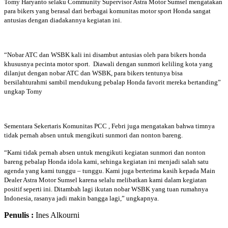
Tomy Haryanto selaku Community Supervisor Astra Motor Sumsel mengatakan
para bikers yang berasal dari berbagai komunitas motor sport Honda sangat
antusias dengan diadakannya kegiatan ini.
“Nobar ATC dan WSBK kali ini disambut antusias oleh para bikers honda
khususnya pecinta motor sport. Diawali dengan sunmori keliling kota yang
dilanjut dengan nobar ATC dan WSBK, para bikers tentunya bisa
bersilahturahmi sambil mendukung pebalap Honda favorit mereka bertanding”
ungkap Tomy
Sementara Sekertaris Komunitas PCC , Febri juga mengatakan bahwa timnya
tidak pernah absen untuk mengikuti sunmori dan nonton bareng.
“Kami tidak pernah absen untuk mengikuti kegiatan sunmori dan nonton
bareng pebalap Honda idola kami, sehinga kegiatan ini menjadi salah satu
agenda yang kami tunggu – tunggu. Kami juga berterima kasih kepada Main
Dealer Astra Motor Sumsel karena selalu melibatkan kami dalam kegiatan
positif seperti ini. Ditambah lagi ikutan nobar WSBK yang tuan rumahnya
Indonesia, rasanya jadi makin bangga lagi,” ungkapnya.
Penulis :
Ines Alkourni