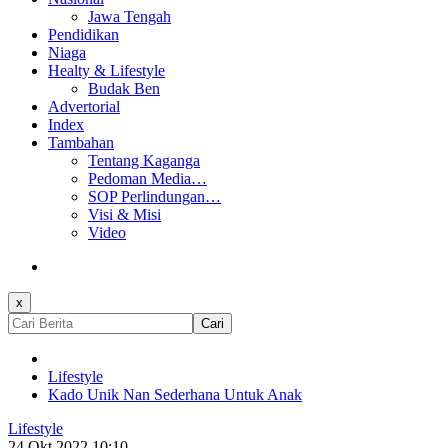
Jawa Tengah
Pendidikan
Niaga
Healty & Lifestyle
Budak Ben
Advertorial
Index
Tambahan
Tentang Kaganga
Pedoman Media…
SOP Perlindungan…
Visi & Misi
Video
x
Cari
Lifestyle
Kado Unik Nan Sederhana Untuk Anak
Lifestyle
24 Okt 2022 10:10