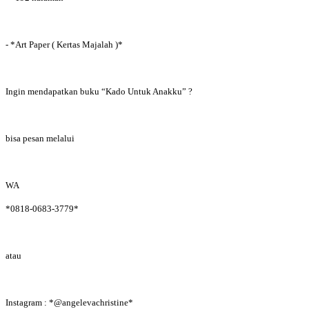
- *Art Paper ( Kertas Majalah )*
Ingin mendapatkan buku “Kado Untuk Anakku” ?
bisa pesan melalui
WA
*0818-0683-3779*
atau
Instagram : *@angelevachristine*