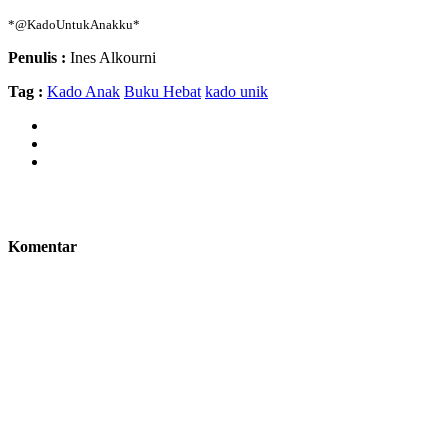
*@KadoUntukAnakku*
Penulis :
Ines Alkourni
Tag :
Kado Anak
Buku Hebat
kado unik
Komentar