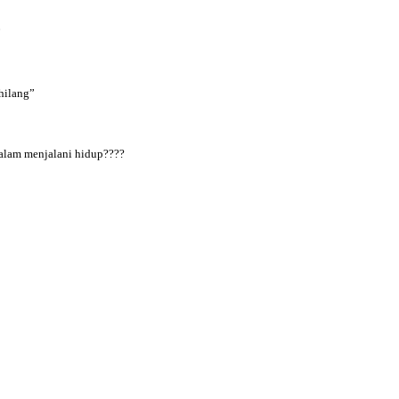
”
hilang”
dalam menjalani hidup????