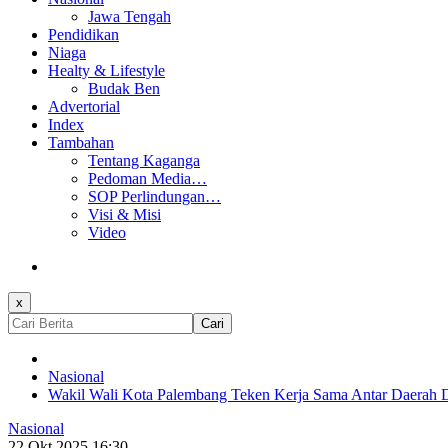
Jawa Tengah
Pendidikan
Niaga
Healty & Lifestyle
Budak Ben
Advertorial
Index
Tambahan
Tentang Kaganga
Pedoman Media…
SOP Perlindungan…
Visi & Misi
Video
x
Cari
Nasional
Wakil Wali Kota Palembang Teken Kerja Sama Antar Daerah D
Nasional
22 Okt 2025 16:30