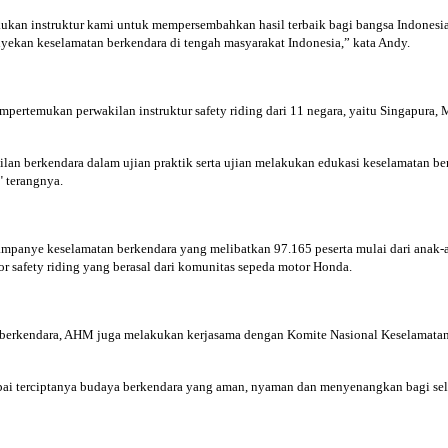
akukan instruktur kami untuk mempersembahkan hasil terbaik bagi bangsa Indonesia
yekan keselamatan berkendara di tengah masyarakat Indonesia,” kata Andy.
mpertemukan perwakilan instruktur safety riding dari 11 negara, yaitu Singapura, 
ilan berkendara dalam ujian praktik serta ujian melakukan edukasi keselamatan be
 terangnya.
panye keselamatan berkendara yang melibatkan 97.165 peserta mulai dari anak-ana
isor safety riding yang berasal dari komunitas sepeda motor Honda.
n berkendara, AHM juga melakukan kerjasama dengan Komite Nasional Keselamata
pai terciptanya budaya berkendara yang aman, nyaman dan menyenangkan bagi sel