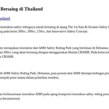
Bersaing di Thailand
truktur safety ridingnya untuk bersaing di ajang The 1st Asia & Oceania Safety I
ng pada kelas 500cc, 300cc, 150cc, dan Innovative Safety Concept.
i ini merupakan instruktur dari AHM Safety Riding Park yang berlokasi di Deltam
as 300cc yang akan bersaing dengan menggunakan Honda CB300R. Pada kelas ter
nda CB500R.
kasi di AHM Safety Riding Park, Deltamas, para peserta dari AHM ditempa berbaga
 menjadi porsi utama dalam pelatihan tersebut.
eikutsertaan instruktur AHM pada ajang kompetisi instruktur safety riding per
a Internasional.