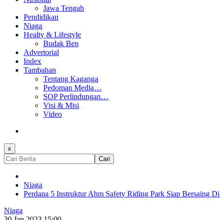
Jawa Tengah
Pendidikan
Niaga
Healty & Lifestyle
Budak Ben
Advertorial
Index
Tambahan
Tentang Kaganga
Pedoman Media…
SOP Perlindungan…
Visi & Misi
Video
x
Cari
Niaga
Perdana 5 Instruktur Ahm Safety Riding Park Siap Bersaing Di
Niaga
30 Jan 2023 15:00