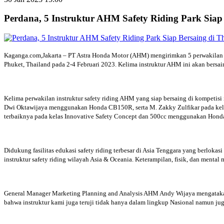
Perdana, 5 Instruktur AHM Safety Riding Park Siap 
Kaganga.com,Jakarta – PT Astra Honda Motor (AHM) mengirimkan 5 perwakilan ins
Phuket, Thailand pada 2-4 Februari 2023. Kelima instruktur AHM ini akan bersai
Kelima perwakilan instruktur safety riding AHM yang siap bersaing di kompetis
Dwi Oktawijaya menggunakan Honda CB150R, serta M. Zakky Zulfikar pada kel
terbaiknya pada kelas Innovative Safety Concept dan 500cc menggunakan Ho
Didukung fasilitas edukasi safety riding terbesar di Asia Tenggara yang berlo
instruktur safety riding wilayah Asia & Oceania. Keterampilan, fisik, dan mental
General Manager Marketing Planning and Analysis AHM Andy Wijaya mengatakan k
bahwa instruktur kami juga teruji tidak hanya dalam lingkup Nasional namun jug