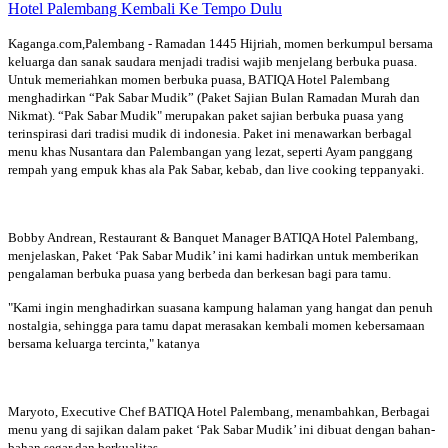
Kaganga.com,Palembang - Ramadan 1445 Hijriah, momen berkumpul bersama
keluarga dan sanak saudara menjadi tradisi wajib menjelang berbuka puasa.
Untuk memeriahkan momen berbuka puasa, BATIQA Hotel Palembang
menghadirkan “Pak Sabar Mudik” (Paket Sajian Bulan Ramadan Murah dan
Nikmat). “Pak Sabar Mudik" merupakan paket sajian berbuka puasa yang
terinspirasi dari tradisi mudik di indonesia. Paket ini menawarkan berbagal
menu khas Nusantara dan Palembangan yang lezat, seperti Ayam panggang
rempah yang empuk khas ala Pak Sabar, kebab, dan live cooking teppanyaki.
Bobby Andrean, Restaurant & Banquet Manager BATIQA Hotel Palembang,
menjelaskan, Paket ‘Pak Sabar Mudik’ ini kami hadirkan untuk memberikan
pengalaman berbuka puasa yang berbeda dan berkesan bagi para tamu.
"Kami ingin menghadirkan suasana kampung halaman yang hangat dan penuh
nostalgia, sehingga para tamu dapat merasakan kembali momen kebersamaan
bersama keluarga tercinta," katanya
Maryoto, Executive Chef BATIQA Hotel Palembang, menambahkan, Berbagai
menu yang di sajikan dalam paket ‘Pak Sabar Mudik’ ini dibuat dengan bahan-
bahan segar dan berkualitas.