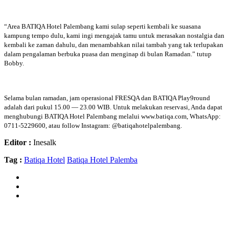
“Area BATIQA Hotel Palembang kami sulap seperti kembali ke suasana
kampung tempo dulu, kami ingi mengajak tamu untuk merasakan nostalgia dan
kembali ke zaman dahulu, dan menambahkan nilai tambah yang tak terlupakan
dalam pengalaman berbuka puasa dan menginap di bulan Ramadan.” tutup
Bobby.
Selama bulan ramadan, jam operasional FRESQA dan BATIQA Play9round
adalah dari pukul 15.00 — 23.00 WIB. Untuk melakukan reservasi, Anda dapat
menghubungi BATIQA Hotel Palembang melalui www.batiqa.com, WhatsApp:
0711-5229600, atau follow Instagram: @batiqahotelpalembang.
Editor :
Inesalk
Tag :
Batiqa Hotel
Batiqa Hotel Palemba