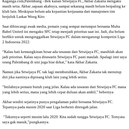
Kaganga.com,Palembang - Bek kanan Sriwijaya FC, Akbar Zakaria mengaku
masih setia. Akbar ,sapaan akabnya, sampai sekarang masih belum berpaling ke
klub lain. Meskipun belum ada kepastian kerjasama dari manajemen tim
berjuluk Laskar Wong Kito
Saat dibincangi awak media, pemain yang sempat merumput bersama Muba
Babel United ini mengaku SFC tetap menjadi prioritas saat ini. Jadi, dia belum
berfikir untuk menginggalkan Sriwijaya FC dalam mengarungi kompetisi Liga
2 Indonesia 2022.
“Kalau hati kemungkinan besar ada tawaran dari Sriwijaya FC, masihlah akan
jadi prioritas. Kalau saya ditawarin Sriwijaya FC pasti maulah. Apalagi istri saya
orang Palembang di sini juga biar dekat,” kata Akbar Zakaria.
Namun jika Sriwijaya FC tak lagi membutuhkan, Akbar Zakaria tak menutup
diri jika nantinya dipinang klub lain yang lebih serius.
”Istilahnya pemain butuh yang jelas. Kalau ada tawaran dari Sriwijaya FC mana
yang lebih serius, mana yang lebih cepat duluan akan ambil,” bebernya
Akbar sendiri sejatinya punya pengalaman pahit bersama Sriwijaya FC.
Tepatnya pada musim 2020 saat Liga berhenti ditengah jalan.
“Takutnya seperti musim lalu 2020. Kita sudah tunggu Sriwijaya FC. Ternyata
saya gak masuk,”pungkasnya.