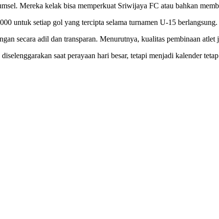
umsel. Mereka kelak bisa memperkuat Sriwijaya FC atau bahkan membe
 untuk setiap gol yang tercipta selama turnamen U-15 berlangsung. I
ingan secara adil dan transparan. Menurutnya, kualitas pembinaan atle
iselenggarakan saat perayaan hari besar, tetapi menjadi kalender tet