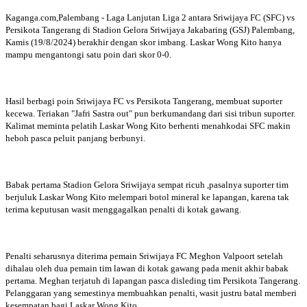
Kaganga.com,Palembang - Laga Lanjutan Liga 2 antara Sriwijaya FC (SFC) vs
Persikota Tangerang di Stadion Gelora Sriwijaya Jakabaring (GSJ) Palembang,
Kamis (19/8/2024) berakhir dengan skor imbang. Laskar Wong Kito hanya
mampu mengantongi satu poin dari skor 0-0.
Hasil berbagi poin Sriwijaya FC vs Persikota Tangerang, membuat suporter
kecewa. Teriakan "Jafri Sastra out" pun berkumandang dari sisi tribun suporter.
Kalimat meminta pelatih Laskar Wong Kito berhenti menahkodai SFC makin
heboh pasca peluit panjang berbunyi.
Babak pertama Stadion Gelora Sriwijaya sempat ricuh ,pasalnya suporter tim
berjuluk Laskar Wong Kito melempari botol mineral ke lapangan, karena tak
terima keputusan wasit menggagalkan penalti di kotak gawang.
Penalti seharusnya diterima pemain Sriwijaya FC Meghon Valpoort setelah
dihalau oleh dua pemain tim lawan di kotak gawang pada menit akhir babak
pertama. Meghan terjatuh di lapangan pasca disleding tim Persikota Tangerang.
Pelanggaran yang semestinya membuahkan penalti, wasit justru batal memberi
kesempatan bagi Laskar Wong Kito.