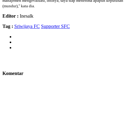
manajemen mengevaluasi, intinya, saya siap menerima apapun keputusan
(mundur)," kata dia.
Editor :
Inesalk
Tag :
Sriwijaya FC
Supporter SFC
Komentar