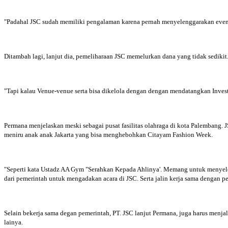
"Padahal JSC sudah memiliki pengalaman karena pernah menyelenggarakan event In
Ditambah lagi, lanjut dia, pemeliharaan JSC memelurkan dana yang tidak sediki
"Tapi kalau Venue-venue serta bisa dikelola dengan dengan mendatangkan Inves
Permana menjelaskan meski sebagai pusat fasilitas olahraga di kota Palembang. 
meniru anak anak Jakarta yang bisa menghebohkan Citayam Fashion Week.
"Seperti kata Ustadz AA Gym "Serahkan Kepada Ahlinya'. Memang untuk menyelengg
dari pemerintah untuk mengadakan acara di JSC. Serta jalin kerja sama dengan 
Selain bekerja sama degan pemerintah, PT. JSC lanjut Permana, juga harus menja
lainya.