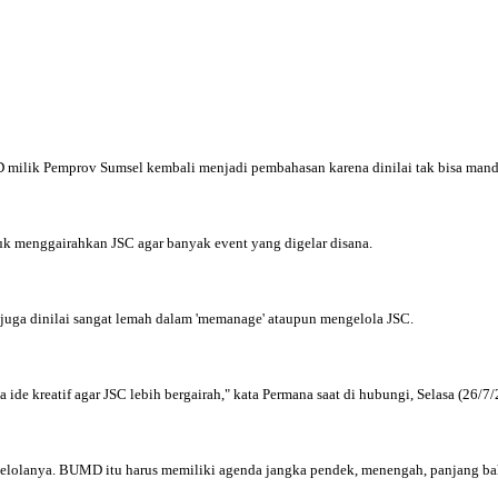
milik Pemprov Sumsel kembali menjadi pembahasan karena dinilai tak bisa mandi
tuk menggairahkan JSC agar banyak event yang digelar disana.
 juga dinilai sangat lemah dalam 'memanage' ataupun mengelola JSC.
e kreatif agar JSC lebih bergairah," kata Permana saat di hubungi, Selasa (26/7
lolanya. BUMD itu harus memiliki agenda jangka pendek, menengah, panjang ba