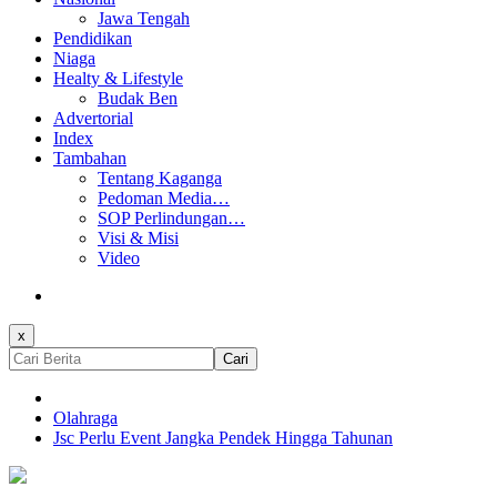
Jawa Tengah
Pendidikan
Niaga
Healty & Lifestyle
Budak Ben
Advertorial
Index
Tambahan
Tentang Kaganga
Pedoman Media…
SOP Perlindungan…
Visi & Misi
Video
x
Cari
Olahraga
Jsc Perlu Event Jangka Pendek Hingga Tahunan