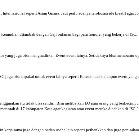
ternasional seperti Asian Games. Jadi perlu adanya terobosan ide kreatif agar JS
t. Kemudian ditambah dengan Gaji bulanan bagi para honorer yang bekerja di JSC.
tor yang juga bisa menghadirkan Event event lainya. Setidaknya bisa membantu op
JSC juga bisa dipakai untuk event lainya seperti Konser musik ataupun event yan
arakan itu tidak bisa sendiri. Bisa melibatkan EO atau orang yang berkecimpung d
pemerintah di 17 kabupaten Kota agar kegiatan atau event mereka diadakan di JSC,
lin kerja sama juga dengan badan usaha lain seperti perbankkan dan juga perusaha