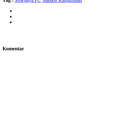
Tag :
Sriwijaya FC
Stadion Kanjuruhan
Komentar