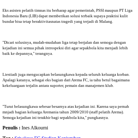
Eks asisten pelatih timnas itu berharap agar pemerintah, PSSI maupun PT Liga
Indonesia Baru (LIB) dapat memberikan solusi terbaik supaya praktisi kulit
bundar bisa tetap beraktivitasnatas tragedi yang terjadi di Malang.
"Dicari solusinya, mudah-mudahan liga tetap berjalan dan semoga dengan
kejadian ini semua pihak introspeksi diri agar sepakbola kita menjadi lebih
baik ke depannya," terangnya.
Liestiadi juga mengucapkan belasungkawa kepada seluruh keluarga korban.
Apalagi katanya, sebagai eks bagian dari Arema FC, ia tahu betul bagaimana
kekeluargaan terjalin antara suporter, pemain dan manajemen klub.
"Turut belasungkawa sebesar besarnya atas kejadian ini. Karena saya pernah
mnjadi bagian keluarga Aremania tahun 2009/2010 (staff pelatih Arema).
Semoga kejadian ini terakhir bagi sepakbola kita," pungkasnya.
Penulis :
Ines Alkourni