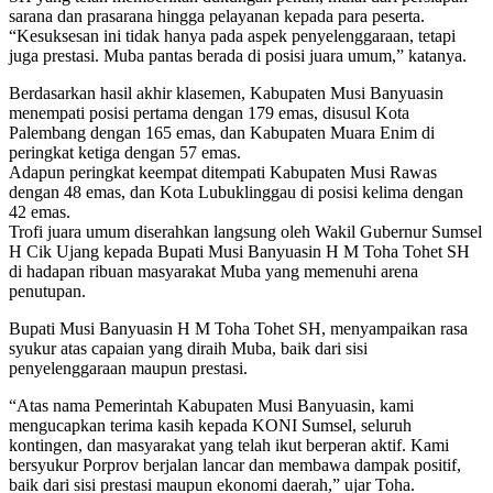
sarana dan prasarana hingga pelayanan kepada para peserta.
“Kesuksesan ini tidak hanya pada aspek penyelenggaraan, tetapi
juga prestasi. Muba pantas berada di posisi juara umum,” katanya.
Berdasarkan hasil akhir klasemen, Kabupaten Musi Banyuasin
menempati posisi pertama dengan 179 emas, disusul Kota
Palembang dengan 165 emas, dan Kabupaten Muara Enim di
peringkat ketiga dengan 57 emas.
Adapun peringkat keempat ditempati Kabupaten Musi Rawas
dengan 48 emas, dan Kota Lubuklinggau di posisi kelima dengan
42 emas.
Trofi juara umum diserahkan langsung oleh Wakil Gubernur Sumsel
H Cik Ujang kepada Bupati Musi Banyuasin H M Toha Tohet SH
di hadapan ribuan masyarakat Muba yang memenuhi arena
penutupan.
Bupati Musi Banyuasin H M Toha Tohet SH, menyampaikan rasa
syukur atas capaian yang diraih Muba, baik dari sisi
penyelenggaraan maupun prestasi.
“Atas nama Pemerintah Kabupaten Musi Banyuasin, kami
mengucapkan terima kasih kepada KONI Sumsel, seluruh
kontingen, dan masyarakat yang telah ikut berperan aktif. Kami
bersyukur Porprov berjalan lancar dan membawa dampak positif,
baik dari sisi prestasi maupun ekonomi daerah,” ujar Toha.