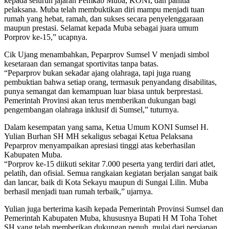
kepada seluruh jajaran Pemkab Muba, KONI, dan panitia
pelaksana. Muba telah membuktikan diri mampu menjadi tuan
rumah yang hebat, ramah, dan sukses secara penyelenggaraan
maupun prestasi. Selamat kepada Muba sebagai juara umum
Porprov ke-15,” ucapnya.
Cik Ujang menambahkan, Peparprov Sumsel V menjadi simbol
kesetaraan dan semangat sportivitas tanpa batas.
“Peparprov bukan sekadar ajang olahraga, tapi juga ruang
pembuktian bahwa setiap orang, termasuk penyandang disabilitas,
punya semangat dan kemampuan luar biasa untuk berprestasi.
Pemerintah Provinsi akan terus memberikan dukungan bagi
pengembangan olahraga inklusif di Sumsel,” tuturnya.
Dalam kesempatan yang sama, Ketua Umum KONI Sumsel H.
Yulian Burhan SH MH sekaligus sebagai Ketua Pelaksana
Peparprov menyampaikan apresiasi tinggi atas keberhasilan
Kabupaten Muba.
“Porprov ke-15 diikuti sekitar 7.000 peserta yang terdiri dari atlet,
pelatih, dan ofisial. Semua rangkaian kegiatan berjalan sangat baik
dan lancar, baik di Kota Sekayu maupun di Sungai Lilin. Muba
berhasil menjadi tuan rumah terbaik,” ujarnya.
Yulian juga berterima kasih kepada Pemerintah Provinsi Sumsel dan
Pemerintah Kabupaten Muba, khususnya Bupati H M Toha Tohet
SH yang telah memberikan dukungan penuh, mulai dari persiapan