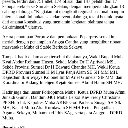
peserta, terdiri dari 751 atlet, 174 ofisial, dan 147 pelatih dari 17
kabupaten/kota se-Sumatera Selatan, dengan mempertandingkan 13
cabang olahraga. “Kegiatan ini mengikuti regulasi nasional maupun
internasional. Ini bukan sekadar event olahraga, tetapi bentuk nyata
dari amanat konstitusi yang menjamin kegiatan olahraga tanpa
diskriminasi,” ujarnya.
Acara penutupan Porprov dan pembukaan Peparprov semakin
meriah dengan penampilan Angga Candra yang menghibur ribuan
masyarakat Muba di Stable Berkuda Sekayu.
Tampak hadir dalam acara tersebut diantaranya, Wakil Bupati Muba
Kyai Abdur Rohman Husen, Sekda Muba Dr H Apriyadi MSi,
Sekda Provinsi Sumsel Dr H Edward Chandra MH, Wakil Ketua
DPRD Provinsi Sumsel H M Ilyas Panji Alam SE SH MM MH,
Kajasdam II/Sriwijaya Kolonel Inf M Arief Gumelar SIP MM, dan
Koordinator Bidang Intelijen Kejati Sumsel Abdul Halim SH MH.
Hadir juga dari unsur Forkopimda Muba, Ketua DPRD Muba Afitni
Junaidi Gumai, Dandim 0401 Muba Letkol Kav Fredy Christoma
PP SHub Int, Kapolres Muba AKBP God Parlasro Sinaga SH SIk
MH, Kajari Muba Aka Kurniawan SH MH Ketua Pengadilan
Agama Sekayu, Muhammad Idris SAg, serta para Anggota DPRD
Muba.
Penulis :
Rilis