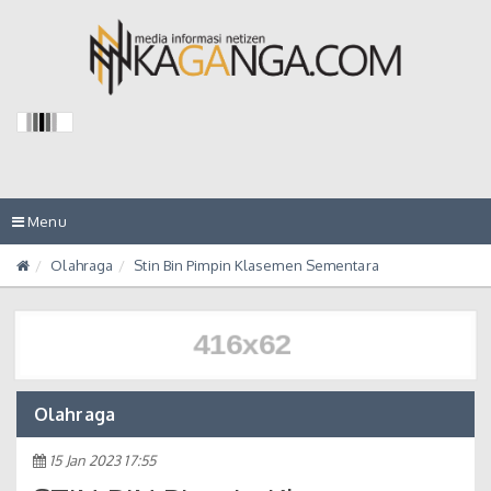
Toggle
Menu
navigation
Olahraga
Stin Bin Pimpin Klasemen Sementara
Olahraga
15 Jan 2023 17:55