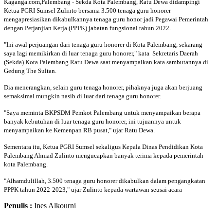
Kaganga.com,Palembang - Sekda Kota Palembang, Ratu Dewa didampingi
Ketua PGRI Sumsel Zulinto bersama 3.500 tenaga guru honorer
mengapresiasikan dikabulkannya tenaga guru honor jadi Pegawai Pemerintah
dengan Perjanjian Kerja (PPPK) jabatan fungsional tahun 2022.
"Ini awal perjuangan dari tenaga guru honorer di Kota Palembang, sekarang
saya lagi memikirkan di luar tenaga guru honorer," kata Sekretaris Daerah
(Sekda) Kota Palembang Ratu Dewa saat menyampaikan kata sambutannya di
Gedung The Sultan.
Dia menerangkan, selain guru tenaga honorer, pihaknya juga akan berjuang
semaksimal mungkin nasib di luar dari tenaga guru honorer.
"Saya meminta BKPSDM Pemkot Palembang untuk menyampaikan berapa
banyak kebutuhan di luar tenaga guru honorer, ini tujuannya untuk
menyampaikan ke Kemenpan RB pusat," ujar Ratu Dewa.
Sementara itu, Ketua PGRI Sumsel sekaligus Kepala Dinas Pendidikan Kota
Palembang Ahmad Zulinto mengucapkan banyak terima kepada pemerintah
kota Palembang.
"Alhamdulillah, 3.500 tenaga guru honorer dikabulkan dalam pengangkatan
PPPK tahun 2022-2023," ujar Zulinto kepada wartawan seusai acara
Penulis :
Ines Alkourni