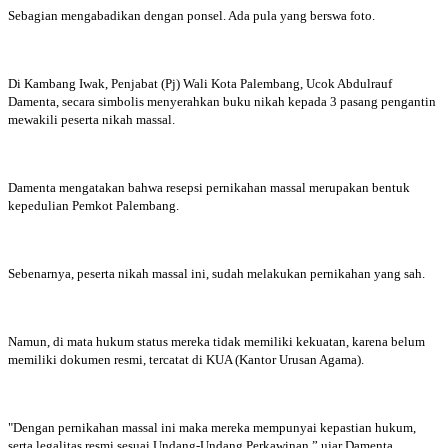
Sebagian mengabadikan dengan ponsel. Ada pula yang berswa foto.
Di Kambang Iwak, Penjabat (Pj) Wali Kota Palembang, Ucok Abdulrauf
Damenta, secara simbolis menyerahkan buku nikah kepada 3 pasang pengantin
mewakili peserta nikah massal.
Damenta mengatakan bahwa resepsi pernikahan massal merupakan bentuk
kepedulian Pemkot Palembang.
Sebenarnya, peserta nikah massal ini, sudah melakukan pernikahan yang sah.
Namun, di mata hukum status mereka tidak memiliki kekuatan, karena belum
memiliki dokumen resmi, tercatat di KUA (Kantor Urusan Agama).
"Dengan pernikahan massal ini maka mereka mempunyai kepastian hukum,
serta legalitas resmi sesuai Undang-Undang Perkawinan,” ujar Damenta.