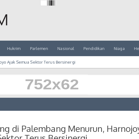
Hukrim
Parlemen
Nasional
Pendidikan
Niaga
He
yo Ajak Semua Sektor Terus Bersinergi
ing di Palembang Menurun, Harnojo
ektor Terus Bersinergi