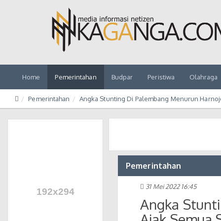
Home
Pemerintahan
Budpar
Peristiwa
Olahraga
Pemerintahan
Angka Stunting Di Palembang Menurun Harnojo
Pemerintahan
31 Mei 2022 16:45
Angka Stunt
Ajak Semua S