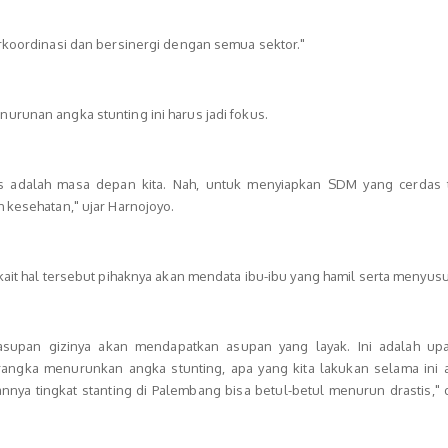
erkoordinasi dan bersinergi dengan semua sektor."
urunan angka stunting ini harus jadi fokus.
 adalah masa depan kita. Nah, untuk menyiapkan SDM yang cerdas 
 kesehatan," ujar Harnojoyo.
kait hal tersebut pihaknya akan mendata ibu-ibu yang hamil serta menyusu
 asupan gizinya akan mendapatkan asupan yang layak. Ini adalah up
angka menurunkan angka stunting, apa yang kita lakukan selama ini a
annya tingkat stanting di Palembang bisa betul-betul menurun drastis,"