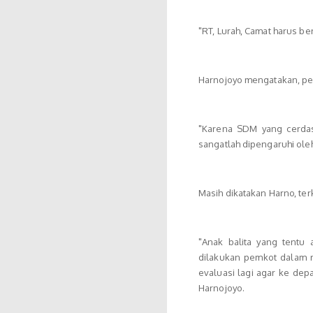
"RT, Lurah, Camat harus b
Harnojoyo mengatakan, pen
"Karena SDM yang cerdas
sangatlah dipengaruhi oleh
Masih dikatakan Harno, ter
"Anak balita yang tentu
dilakukan pemkot dalam r
evaluasi lagi agar ke dep
Harnojoyo.