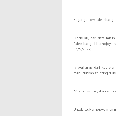
Kaganga.com,Palembang - 
"Terbukti, dari data tahu
Palembang H Harnojoyo, s
(31/5/2022).
Ia berharap dari kegiata
menurunkan stunting di ibu
"Kita terus upayakan angka
Untuk itu, Harnojoyo memin