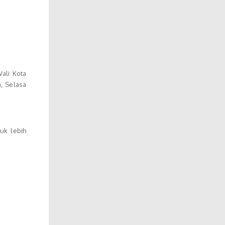
Wali Kota
, Selasa
uk lebih