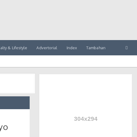
alty & Lifestyle
Advertorial
Index
Tambahan
yo