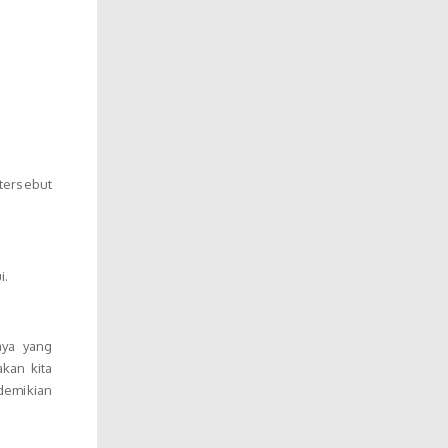
tersebut
i.
aya yang
kan kita
 demikian