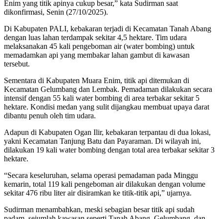
Enim yang titik apinya cukup besar,” kata Sudirman saat
dikonfirmasi, Senin (27/10/2025).
Di Kabupaten PALI, kebakaran terjadi di Kecamatan Tanah Abang
dengan luas lahan terdampak sekitar 4,5 hektare. Tim udara
melaksanakan 45 kali pengeboman air (water bombing) untuk
memadamkan api yang membakar lahan gambut di kawasan
tersebut.
Sementara di Kabupaten Muara Enim, titik api ditemukan di
Kecamatan Gelumbang dan Lembak. Pemadaman dilakukan secara
intensif dengan 55 kali water bombing di area terbakar sekitar 5
hektare. Kondisi medan yang sulit dijangkau membuat upaya darat
dibantu penuh oleh tim udara.
Adapun di Kabupaten Ogan Ilir, kebakaran terpantau di dua lokasi,
yakni Kecamatan Tanjung Batu dan Payaraman. Di wilayah ini,
dilakukan 19 kali water bombing dengan total area terbakar sekitar 3
hektare.
“Secara keseluruhan, selama operasi pemadaman pada Minggu
kemarin, total 119 kali pengeboman air dilakukan dengan volume
sekitar 476 ribu liter air disiramkan ke titik-titik api,” ujarnya.
Sudirman menambahkan, meski sebagian besar titik api sudah
padam, sejumlah kawasan seperti Tanah Abang, Gelumbang, dan