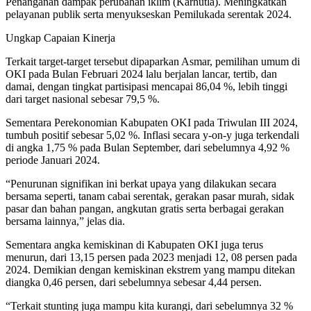
Penanganan dampak perubahan iklim (Karhutla). Meningkatkan
pelayanan publik serta menyukseskan Pemilukada serentak 2024.
Ungkap Capaian Kinerja
Terkait target-target tersebut dipaparkan Asmar, pemilihan umum di
OKI pada Bulan Februari 2024 lalu berjalan lancar, tertib, dan
damai, dengan tingkat partisipasi mencapai 86,04 %, lebih tinggi
dari target nasional sebesar 79,5 %.
Sementara Perekonomian Kabupaten OKI pada Triwulan III 2024,
tumbuh positif sebesar 5,02 %. Inflasi secara y-on-y juga terkendali
di angka 1,75 % pada Bulan September, dari sebelumnya 4,92 %
periode Januari 2024.
“Penurunan signifikan ini berkat upaya yang dilakukan secara
bersama seperti, tanam cabai serentak, gerakan pasar murah, sidak
pasar dan bahan pangan, angkutan gratis serta berbagai gerakan
bersama lainnya,” jelas dia.
Sementara angka kemiskinan di Kabupaten OKI juga terus
menurun, dari 13,15 persen pada 2023 menjadi 12, 08 persen pada
2024. Demikian dengan kemiskinan ekstrem yang mampu ditekan
diangka 0,46 persen, dari sebelumnya sebesar 4,44 persen.
“Terkait stunting juga mampu kita kurangi, dari sebelumnya 32 %