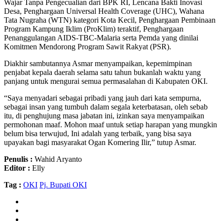
Wajar Tanpa Pengecualian dari BPK RI, Lencana Bakti Inovasi
Desa, Penghargaan Universal Health Coverage (UHC), Wahana
Tata Nugraha (WTN) kategori Kota Kecil, Penghargaan Pembinaan
Program Kampung Iklim (ProKlim) teraktif, Penghargaan
Penanggulangan AIDS-TBC-Malaria serta Pemda yang dinilai
Komitmen Mendorong Program Sawit Rakyat (PSR).
Diakhir sambutannya Asmar menyampaikan, kepemimpinan
penjabat kepala daerah selama satu tahun bukanlah waktu yang
panjang untuk mengurai semua permasalahan di Kabupaten OKI.
“Saya menyadari sebagai pribadi yang jauh dari kata sempurna,
sebagai insan yang tumbuh dalam segala keterbatasan, oleh sebab
itu, di penghujung masa jabatan ini, izinkan saya menyampaikan
permohonan maaf. Mohon maaf untuk setiap harapan yang mungkin
belum bisa terwujud, Ini adalah yang terbaik, yang bisa saya
upayakan bagi masyarakat Ogan Komering Ilir,” tutup Asmar.
Penulis :
Wahid Aryanto
Editor :
Elly
Tag :
OKI
Pj. Bupati OKI