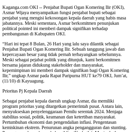
Kaganga.com OKI -- Penjabat Bupati Ogan Komering Ilir (OKI),
Asmar Wijaya menyampaikan fungsi penjabat bupati sebagai
penjabat yang mengisi kekosongan kepala daerah yang habis masa
jabatannya. Meski sementara, Asmar berkomitmen penunjukan
political pointed ini memberi dampak signifikan terhadap
pembangunan di Kabupaten OKI.
“Hari ini tepat 8 Bulan, 26 Hari yang lalu saya dilantik sebagai
Penjabat Bupati Ogan Komering Ilir. Sebuah tanggung jawab dan
kepercayaan besar yang tidak pernah terbayangkan sebelumnya.
Meski sebagai pejabat politik yang ditunjuk, kami berkomitmen
bersama jajaran didukung stakeholder dan masyarakat,
kepemimpinan ini memberi dampak signifikan bagi Ogan Komering
Ilir,” ungkap Asmar pada Rapat Paripurna HUT ke79 OKI, Jum’at,
(11/10) di Kayuagung.
Prioritas Pj Kepala Daerah
Sebagai penjabat kepala daerah ungkap Asmar, dia memiliki
program prioritas yang ditargetkan pemerintah pusat. Antara lain,
menyukseskan penyelenggaraan Pemilu serentak 2024. Menjaga
stabilitas sosial, politik, keamanan dan ketertiban masyarakat.
Pertumbuhan ekonomi dan pengendalian inflasi. Pengentasan
kemiskinan ekstrem. Penurunan angka pengangguran dan stunting.