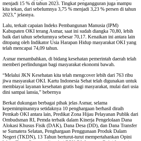
menjadi 15 % di tahun 2023. Tingkat pengangguran juga mampu
kita tekan, dari sebelumnya 3,75 % menjadi 3,23 % persen di tahun
2023,” jelasnya.
Lalu, terkait capaian Indeks Pembangunan Manusia (IPM)
Kabupaten OKI terang Asmar, saat ini sudah diangka 70,80, lebih
baik dari tahun sebelumnya sebesar 70,17. Kenaikan ini antara lain
ditopang oleh Indikator Usia Harapan Hidup masyarakat OKI yang
telah mencapai 74,09 tahun.
Asmar menambahkan, di bidang kesehatan pemerintah daerah telah
memberi perlindungan bagi masyarakat ekonomi bawah.
“Melalui JKN Kesehatan kita telah mengcover lebih dari 763 ribu
jiwa masyarakat OKI. Kartu Indonesia Sehat telah digunakan untuk
membiayai layanan kesehatan gratis bagi masyarakat, mulai dari usia
dini sampai lansia,” bebernya
Berkat dukungan berbagai pihak jelas Asmar, selama
kepemimpinannya setidaknya 10 penghargaan berhasil diraih
Pemkab OKI antara lain, Predikat Zona Hijau Pelayanan Publik dari
Ombudsman RI, Pemda terbaik dalam Kinerja Pengelolaan Dana
Alokasi Khusus Fisik (DAK), Dana Desa (DD), dan Dana Transfer
se Sumatera Selatan, Penghargaan Penggunaan Produk Dalam
Negeri (TKDN), 13 Tahun berturut-turut mempertahankan Opini