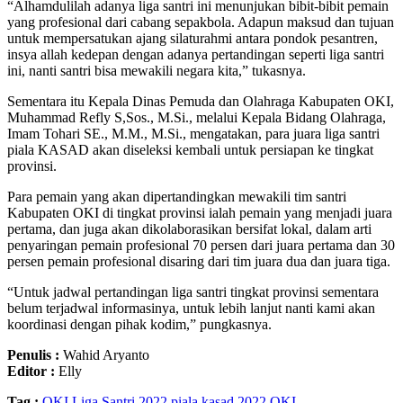
“Alhamdulilah adanya liga santri ini menunjukan bibit-bibit pemain
yang profesional dari cabang sepakbola. Adapun maksud dan tujuan
untuk mempersatukan ajang silaturahmi antara pondok pesantren,
insya allah kedepan dengan adanya pertandingan seperti liga santri
ini, nanti santri bisa mewakili negara kita,” tukasnya.
Sementara itu Kepala Dinas Pemuda dan Olahraga Kabupaten OKI,
Muhammad Refly S,Sos., M.Si., melalui Kepala Bidang Olahraga,
Imam Tohari SE., M.M., M.Si., mengatakan, para juara liga santri
piala KASAD akan diseleksi kembali untuk persiapan ke tingkat
provinsi.
Para pemain yang akan dipertandingkan mewakili tim santri
Kabupaten OKI di tingkat provinsi ialah pemain yang menjadi juara
pertama, dan juga akan dikolaborasikan bersifat lokal, dalam arti
penyaringan pemain profesional 70 persen dari juara pertama dan 30
persen pemain profesional disaring dari tim juara dua dan juara tiga.
“Untuk jadwal pertandingan liga santri tingkat provinsi sementara
belum terjadwal informasinya, untuk lebih lanjut nanti kami akan
koordinasi dengan pihak kodim,” pungkasnya.
Penulis :
Wahid Aryanto
Editor :
Elly
Tag :
OKI
Liga Santri 2022
piala kasad 2022 OKI