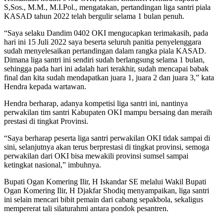
S,Sos., M.M., M.I.Pol., mengatakan, pertandingan liga santri piala
KASAD tahun 2022 telah bergulir selama 1 bulan penuh.
“Saya selaku Dandim 0402 OKI mengucapkan terimakasih, pada
hari ini 15 Juli 2022 saya beserta seluruh panitia penyelenggara
sudah menyelesaikan pertandingan dalam rangka piala KASAD.
Dimana liga santri ini sendiri sudah berlangsung selama 1 bulan,
sehingga pada hari ini adalah hari terakhir, sudah mencapai babak
final dan kita sudah mendapatkan juara 1, juara 2 dan juara 3,” kata
Hendra kepada wartawan.
Hendra berharap, adanya kompetisi liga santri ini, nantinya
perwakilan tim santri Kabupaten OKI mampu bersaing dan meraih
prestasi di tingkat Provinsi.
“Saya berharap peserta liga santri perwakilan OKI tidak sampai di
sini, selanjutnya akan terus berprestasi di tingkat provinsi, semoga
perwakilan dari OKI bisa mewakili provinsi sumsel sampai
ketingkat nasional,” imbuhnya.
Bupati Ogan Komering Ilir, H Iskandar SE melalui Wakil Bupati
Ogan Komering Ilir, H Djakfar Shodiq menyampaikan, liga santri
ini selain mencari bibit pemain dari cabang sepakbola, sekaligus
mempererat tali silaturahmi antara pondok pesantren.